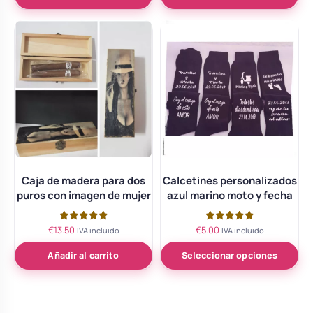
Caja de madera para dos
Calcetines personalizados
puros con imagen de mujer
azul marino moto y fecha
€
13.50
€
5.00
Valorado
Valorado
IVA incluido
IVA incluido
con
con
5.00
5.00
de 5
de 5
Añadir al carrito
Seleccionar opciones