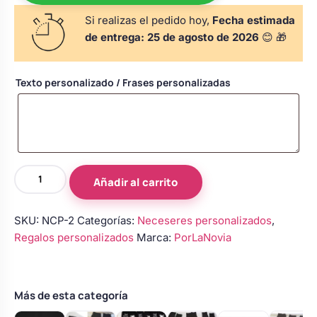
Body bebé boda
Si realizas el pedido hoy,
Fecha estimada
de entrega:
25 de agosto de 2026
😊 🎁
Arreglo floral coche
Texto personalizado / Frases personalizadas
Neceser
Añadir al carrito
personalizado
cantidad
SKU:
NCP-2
Categorías:
Neceseres personalizados
,
Regalos personalizados
Marca:
PorLaNovia
Más de esta categoría