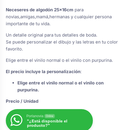
de un
s
Perchas de comunión
Cajas para arras
cliente
Bolsos personalizados
Neceseres de algodón 25×16cm
para
personalizadas
novias,amigas,mamá,hermanas y cualquier persona
luciones
importante de tu vida.
Rasca y Gana para Comunión:
Porta alianzas
Neceseres personalizados
Sorpresas y Diversión
Un detalle original para tus detalles de boda.
Se puede personalizar el dibujo y las letras en tu color
favorito.
Cojines porta alianzas
Detalles de comunión para invitados
Otros regalos
Elige entre el vinilo normal o el vinilo con purpurina.
Carteles de boda
El precio incluye la personalización
:
Ver todo
Ver todo
Elige entre el vinilo normal o el vinilo con
purpurina.
Cuchillos y pala tarta
Precio / Unidad
Pulseras damas de honor
Porlanovia
Online
"¿Está disponible el
producto?"