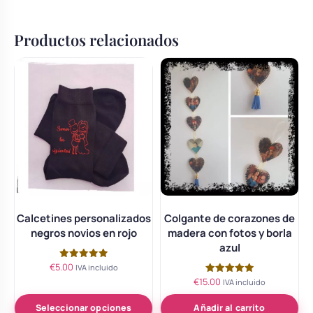
Productos relacionados
Calcetines personalizados
Colgante de corazones de
negros novios en rojo
madera con fotos y borla
azul
€
5.00
Valorado
IVA incluido
con
€
15.00
Valorado
IVA incluido
5.00
con
de 5
5.00
de 5
Seleccionar opciones
Añadir al carrito