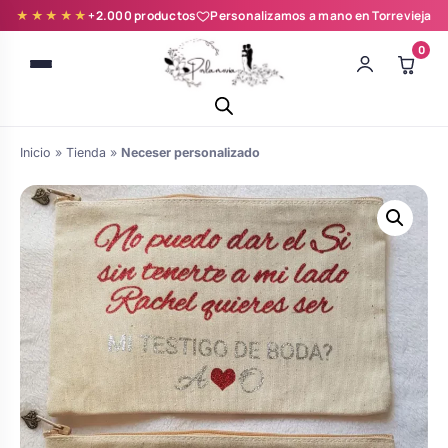
★★★★★
+2.000 productos
Personalizamos a mano en Torrevieja
0
Inicio
»
Tienda
»
Neceser personalizado
Batas novia y zapatillas
Árboles de Huellas para Primera
Zapatillas personalizadas
Comunión
Batas de comunión personalizadas
Ramos de boda
para niña