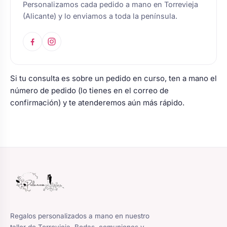
Personalizamos cada pedido a mano en Torrevieja
s
Perchas de comunión
Cajas para arras
(Alicante) y lo enviamos a toda la península.
Bolsos personalizados
personalizadas
luciones
Rasca y Gana para Comunión:
Porta alianzas
Neceseres personalizados
Sorpresas y Diversión
Si tu consulta es sobre un pedido en curso, ten a mano el
Cojines porta alianzas
Detalles de comunión para invitados
número de pedido (lo tienes en el correo de
Otros regalos
confirmación) y te atenderemos aún más rápido.
Carteles de boda
Ver todo
Ver todo
Cuchillos y pala tarta
Pulseras damas de honor
Regalos personalizados a mano en nuestro