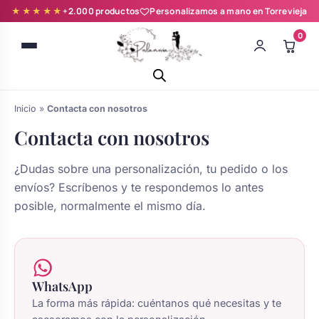
★★★★★
+2.000 productos
Personalizamos a mano en Torrevieja
0
Inicio
»
Contacta con nosotros
Contacta con nosotros
¿Dudas sobre una personalización, tu pedido o los
envíos? Escríbenos y te respondemos lo antes
Batas novia y zapatillas
posible, normalmente el mismo día.
Árboles de Huellas para Primera
Zapatillas personalizadas
Comunión
WhatsApp
Batas de comunión personalizadas
Ramos de boda
para niña
La forma más rápida: cuéntanos qué necesitas y te