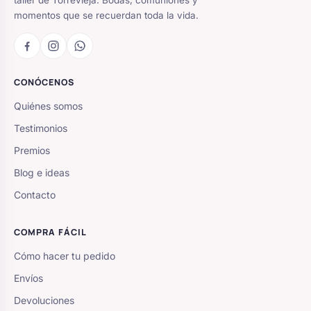
taller de Torrevieja. Bodas, comuniones y
Body bebé boda
momentos que se recuerdan toda la vida.
Arreglo floral coche
CONÓCENOS
Quiénes somos
Testimonios
Premios
Blog e ideas
Contacto
COMPRA FÁCIL
Cómo hacer tu pedido
Envíos
Devoluciones