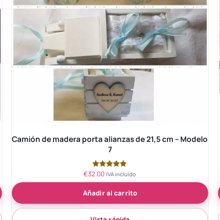
Camión de madera porta alianzas de 21,5 cm – Modelo
7
€
32.00
Valorado
IVA incluido
con
5.00
Añadir al carrito
de 5
Vista rápida