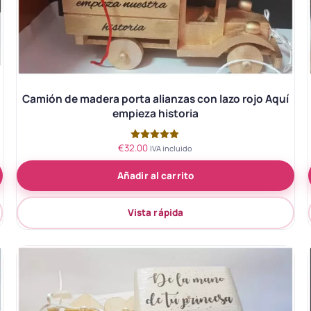
Camión de madera porta alianzas con lazo rojo Aquí
empieza historia
€
32.00
Valorado
IVA incluido
con
5.00
Añadir al carrito
de 5
Vista rápida