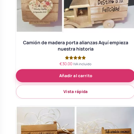
Body bebé boda
Arreglo floral coche
Camión de madera porta alianzas Aquí empieza
nuestra historia
€
30.00
Valorado
IVA incluido
con
5.00
Añadir al carrito
de 5
Vista rápida