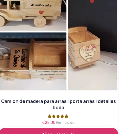
Camion de madera para arras | porta arras | detalles
boda
€
28.00
Valorado
IVA incluido
con
5.00
de 5