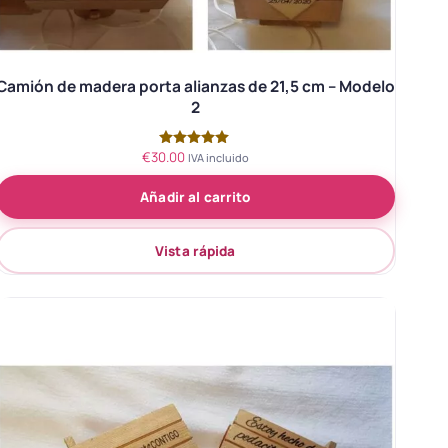
Camión de madera porta alianzas de 21,5 cm – Modelo
2
€
30.00
Valorado
IVA incluido
con
5.00
Añadir al carrito
de 5
Vista rápida