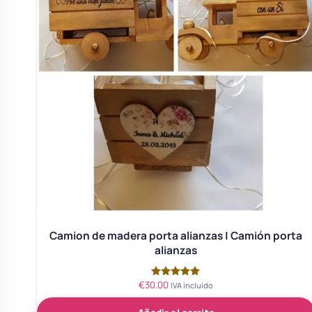
Camion de madera porta alianzas | Camión porta
alianzas
€
30.00
Valorado
IVA incluido
con
5.00
de 5