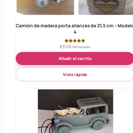
Camión de madera porta alianzas de 21,5 cm – Model
4
€
31.00
Valorado
IVA incluido
con
5.00
Añadir al carrito
de 5
Vista rápida