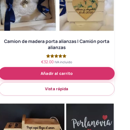
Camion de madera porta alianzas | Camión porta
alianzas
€
32.00
Valorado
IVA incluido
con
5.00
Añadir al carrito
de 5
Vista rápida