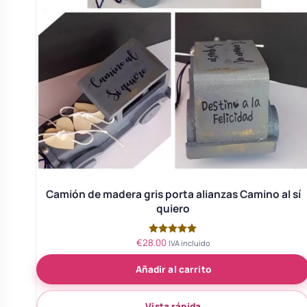
Camión de madera gris porta alianzas Camino al sí
quiero
€
28.00
Valorado
IVA incluido
con
5.00
Añadir al carrito
de 5
Vista rápida