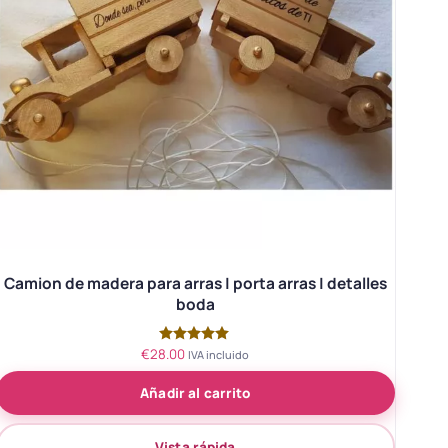
Camion de madera para arras | porta arras | detalles
boda
€
28.00
Valorado
IVA incluido
con
5.00
Añadir al carrito
de 5
Vista rápida