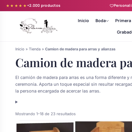
+2.000 productos
Personali
★★★★★
Inicio
Boda
Primera
Grabad
Inicio
»
Tienda
»
Camion de madera para arras y alianzas
Camion de madera par
El camión de madera para arras es una forma diferente y 
Batas novia y zapatillas
ceremonia. Aporta un toque especial sin resultar recarg
la persona encargada de acercar las arras.
Árboles de Huellas para Primera
Zapatillas personalizadas
Comunión
Ordenado
Mostrando 1–18 de 23 resultados
Batas de comunión personalizadas
por
Ramos de boda
para niña
popularidad