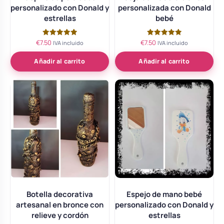
personalizado con Donald y
personalizada con Donald
estrellas
bebé
€
7.50
€
7.50
Valorado
Valorado
IVA incluido
IVA incluido
con
con
5.00
5.00
de 5
de 5
Añadir al carrito
Añadir al carrito
Botella decorativa
Espejo de mano bebé
artesanal en bronce con
personalizado con Donald y
relieve y cordón
estrellas