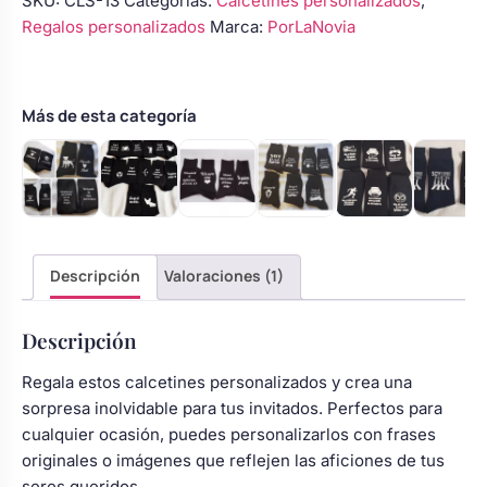
SKU:
CLS-13
Categorías:
Calcetines personalizados
,
de
Regalos personalizados
Marca:
PorLaNovia
boda
negros
cantidad
Más de esta categoría
Descripción
Valoraciones (1)
Descripción
Regala estos calcetines personalizados y crea una
sorpresa inolvidable para tus invitados. Perfectos para
cualquier ocasión, puedes personalizarlos con frases
originales o imágenes que reflejen las aficiones de tus
seres queridos.