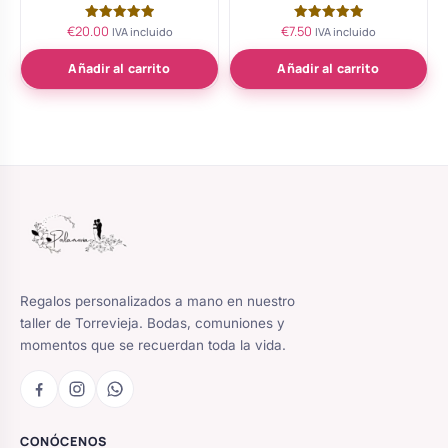
€
20.00
€
7.50
Valorado
Valorado
IVA incluido
IVA incluido
con
con
5.00
5.00
de 5
de 5
Añadir al carrito
Añadir al carrito
Regalos personalizados a mano en nuestro
taller de Torrevieja. Bodas, comuniones y
momentos que se recuerdan toda la vida.
CONÓCENOS