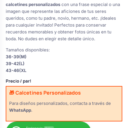
s
calcetines personalizados
con una frase especial o una
Perchas de comunión
Cajas para arras
Bolsos personalizados
imagen que represente las aficiones de tus seres
personalizadas
luciones
queridos, como tu padre, novio, hermano, etc. ¡Ideales
para cualquier invitado! Perfectos para conservar
Rasca y Gana para Comunión:
Porta alianzas
Neceseres personalizados
recuerdos memorables y obtener fotos únicas en tu
Sorpresas y Diversión
boda. No dudes en elegir este detalle único.
Cojines porta alianzas
Tamaños disponibles:
Detalles de comunión para invitados
Otros regalos
36-39(M)
39-42(L)
Carteles de boda
43-46(XL
Ver todo
Ver todo
Precio
/ par!
Cuchillos y pala tarta
🎁 Calcetines Personalizados
Para diseños personalizados, contacta a través de
WhatsApp
.
Pulseras damas de honor