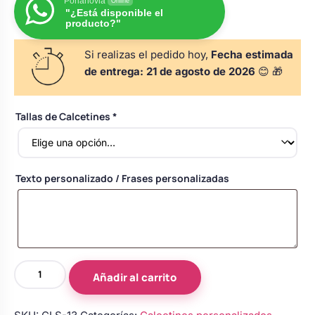
Porlanovia
Online
Body bebé boda
"¿Está disponible el
producto?"
Si realizas el pedido hoy,
Fecha estimada
Arreglo floral coche
de entrega:
21 de agosto de 2026
😊 🎁
Tallas de Calcetines
*
Texto personalizado / Frases personalizadas
Calcetines
Añadir al carrito
personalizados
testigo