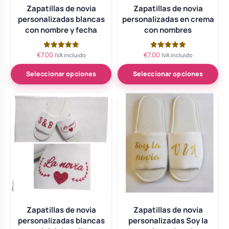
Zapatillas de novia
Zapatillas de novia
personalizadas blancas
personalizadas en crema
con nombre y fecha
con nombres
€
7.00
€
7.00
Valorado
Valorado
IVA incluido
IVA incluido
con
con
5.00
5.00
de 5
de 5
Seleccionar opciones
Seleccionar opciones
Zapatillas de novia
Zapatillas de novia
personalizadas blancas
personalizadas Soy la