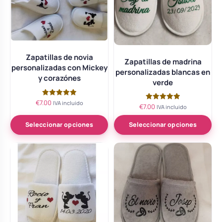
Zapatillas de novia
Zapatillas de madrina
personalizadas con Mickey
personalizadas blancas en
y corazónes
verde
€
7.00
Valorado
IVA incluido
€
7.00
Valorado
IVA incluido
con
con
5.00
5.00
de 5
de 5
Seleccionar opciones
Seleccionar opciones