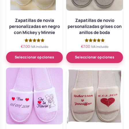
Zapatillas de novia
Zapatillas de novio
personalizadas en negro
personalizadas grises con
con Mickey y Minnie
anillos de boda
€
7.00
€
7.00
Valorado
Valorado
IVA incluido
IVA incluido
con
con
5.00
5.00
de 5
de 5
Seleccionar opciones
Seleccionar opciones