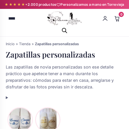
★★★★★
+2.000 productos
Personalizamos a mano en Torrevieja
0
Inicio
»
Tienda
»
Zapatillas personalizadas
Zapatillas personalizadas
Las zapatillas de novia personalizadas son ese detalle
práctico que apetece tener a mano durante los
Batas novia y zapatillas
preparativos: cómodas para estar en casa, arreglarse y
disfrutar de las fotos previas sin ir descalza.
Árboles de Huellas para Primera
Zapatillas personalizadas
Comunión
Batas de comunión personalizadas
Ramos de boda
para niña