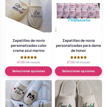
Zapatillas de novio
Zapatillas de novia
personalizadas color
personalizadas para dama
crema azul marino
de honor
€
7.00
€
7.00
Valorado
Valorado
IVA incluido
IVA incluido
con
con
5.00
5.00
de 5
de 5
Seleccionar opciones
Seleccionar opciones