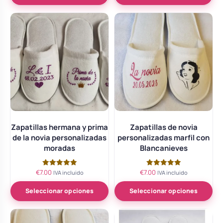
Body bebé boda
Arreglo floral coche
Zapatillas hermana y prima
Zapatillas de novia
de la novia personalizadas
personalizadas marfil con
moradas
Blancanieves
€
7.00
€
7.00
Valorado
Valorado
IVA incluido
IVA incluido
con
con
5.00
5.00
de 5
de 5
Seleccionar opciones
Seleccionar opciones