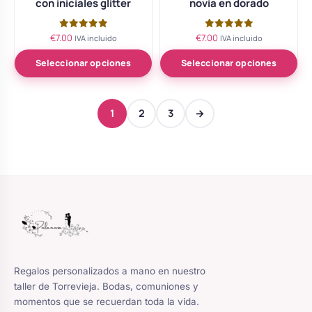
con iniciales glitter
novia en dorado
€
7.00
€
7.00
Valorado
Valorado
IVA incluido
IVA incluido
con
con
5.00
5.00
de 5
de 5
Seleccionar opciones
Seleccionar opciones
1
2
3
→
Regalos personalizados a mano en nuestro
taller de Torrevieja. Bodas, comuniones y
momentos que se recuerdan toda la vida.