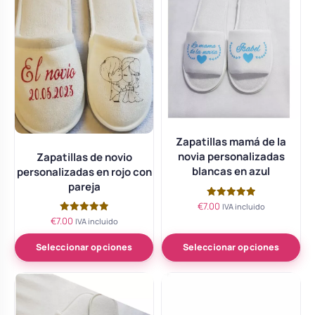
Zapatillas mamá de la
novia personalizadas
Zapatillas de novio
blancas en azul
personalizadas en rojo con
pareja
€
7.00
Valorado
IVA incluido
con
€
7.00
Valorado
IVA incluido
5.00
con
de 5
5.00
de 5
Seleccionar opciones
Seleccionar opciones