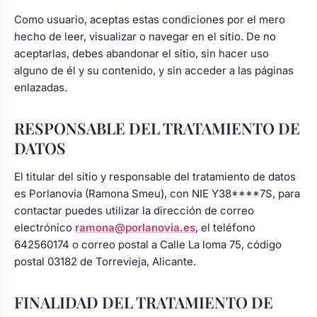
Chocolatinas Personalizadas para
Como usuario, aceptas estas condiciones por el mero
Camafeos personalizados
Cuadros personalizados
Comuniones
hecho de leer, visualizar o navegar en el sitio. De no
aceptarlas, debes abandonar el sitio, sin hacer uso
Coronas y tocados de comunión
alguno de él y su contenido, y sin acceder a las páginas
Coronas de flores
Copas personalizadas
Grabados Láser en Madera
para niña
enlazadas.
Cruces de madera para primera
RESPONSABLE DEL TRATAMIENTO DE
Tocados
Calcetines personalizados
Grabado Láser en Metal
s de Navidad
comunión
DATOS
Cuadros de comunión
El titular del sitio y responsable del tratamiento de datos
Ligas de novia
Gemelos Personalizados
Ver todo
do
personalizados para recuerdo
es Porlanovia (Ramona Smeu), con NIE Y38****7S, para
contactar puedes utilizar la dirección de correo
Juego dominó de madera
electrónico
ramona@porlanovia.es
, el teléfono
sotros
Perchas boda
Cúpula de cristal
personalizado para comunión
642560174 o correo postal a Calle La loma 75, código
postal 03182 de Torrevieja, Alicante.
?
Regalos para niña de comunión:
Ceremonia de la arena
Botellas decoradas
muñecas y joyas
FINALIDAD DEL TRATAMIENTO DE