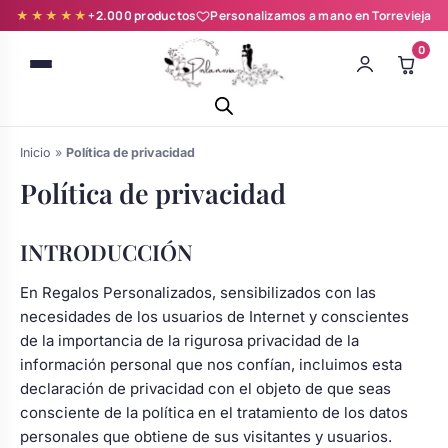
★★★★★
+2.000 productos
Personalizamos a mano en Torrevieja
0
Inicio
»
Política de privacidad
Política de privacidad
INTRODUCCIÓN
Batas novia y zapatillas
En Regalos Personalizados, sensibilizados con las
necesidades de los usuarios de Internet y conscientes
Árboles de Huellas para Primera
Zapatillas personalizadas
de la importancia de la rigurosa privacidad de la
Comunión
información personal que nos confían, incluimos esta
declaración de privacidad con el objeto de que seas
Batas de comunión personalizadas
Ramos de boda
consciente de la política en el tratamiento de los datos
para niña
personales que obtiene de sus visitantes y usuarios.