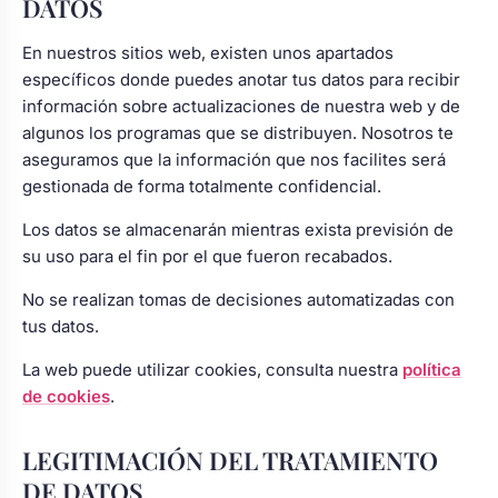
DATOS
s
Perchas de comunión
Cajas para arras
Bolsos personalizados
personalizadas
En nuestros sitios web, existen unos apartados
luciones
específicos donde puedes anotar tus datos para recibir
Rasca y Gana para Comunión:
información sobre actualizaciones de nuestra web y de
Porta alianzas
Neceseres personalizados
Sorpresas y Diversión
algunos los programas que se distribuyen. Nosotros te
aseguramos que la información que nos facilites será
gestionada de forma totalmente confidencial.
Cojines porta alianzas
Detalles de comunión para invitados
Otros regalos
Los datos se almacenarán mientras exista previsión de
su uso para el fin por el que fueron recabados.
Carteles de boda
Ver todo
Ver todo
No se realizan tomas de decisiones automatizadas con
tus datos.
Cuchillos y pala tarta
La web puede utilizar cookies, consulta nuestra
política
de cookies
.
Pulseras damas de honor
LEGITIMACIÓN DEL TRATAMIENTO
DE DATOS