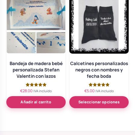
Bandeja de madera bebé
Calcetines personalizados
personalizada Stefan
negros con nombres y
Valentin con lazos
fecha boda
€
28.00
€
5.00
Valorado
Valorado
IVA incluido
IVA incluido
con
con
5.00
5.00
de 5
de 5
Añadir al carrito
Seleccionar opciones