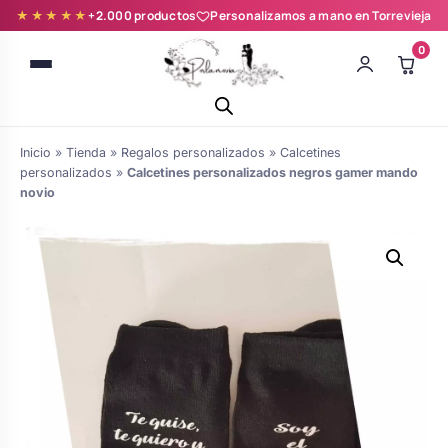
★★★★★
+2.000 productos
Personalizamos a mano en Torrevieja
0
Inicio
»
Tienda
»
Regalos personalizados
»
Calcetines
personalizados
»
Calcetines personalizados negros gamer mando
novio
Batas novia y zapatillas
Árboles de Huellas para Primera
Zapatillas personalizadas
Comunión
Batas de comunión personalizadas
Ramos de boda
para niña