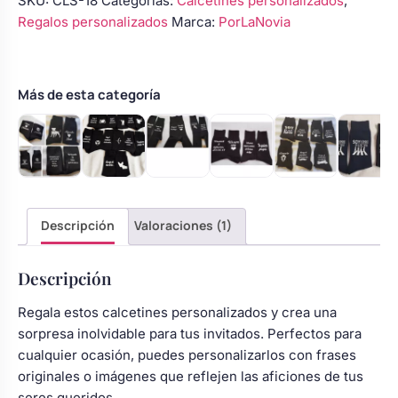
SKU:
CLS-18
Categorías:
Calcetines personalizados
,
gamer
Regalos personalizados
Marca:
PorLaNovia
mando
novio
cantidad
Más de esta categoría
Descripción
Valoraciones (1)
Descripción
Regala estos calcetines personalizados y crea una
sorpresa inolvidable para tus invitados. Perfectos para
cualquier ocasión, puedes personalizarlos con frases
originales o imágenes que reflejen las aficiones de tus
seres queridos.