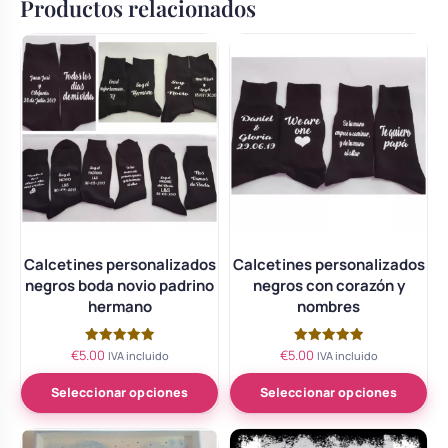
Productos relacionados
Calcetines personalizados
Calcetines personalizados
negros boda novio padrino
negros con corazón y
hermano
nombres
€
5.00
€
5.00
Valorado
Valorado
IVA incluido
IVA incluido
con
con
5.00
5.00
de 5
de 5
Seleccionar opciones
Seleccionar opciones