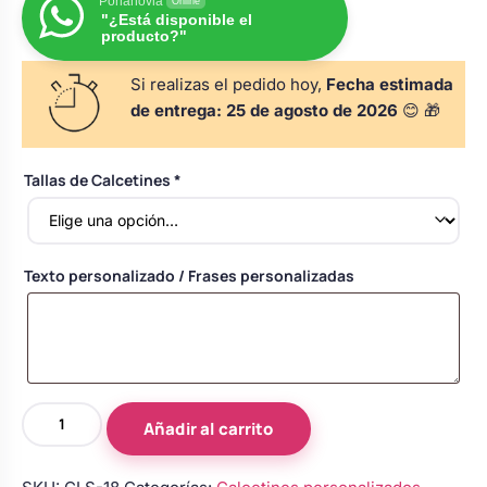
Porlanovia
Online
Body bebé boda
"¿Está disponible el
producto?"
Si realizas el pedido hoy,
Fecha estimada
Arreglo floral coche
de entrega:
25 de agosto de 2026
😊 🎁
Tallas de Calcetines
*
Texto personalizado / Frases personalizadas
Calcetines
Añadir al carrito
personalizados
negros