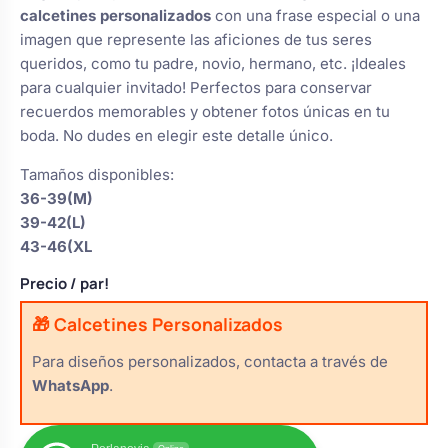
s
calcetines personalizados
con una frase especial o una
Perchas de comunión
Cajas para arras
Bolsos personalizados
imagen que represente las aficiones de tus seres
personalizadas
luciones
queridos, como tu padre, novio, hermano, etc. ¡Ideales
para cualquier invitado! Perfectos para conservar
Rasca y Gana para Comunión:
Porta alianzas
Neceseres personalizados
recuerdos memorables y obtener fotos únicas en tu
Sorpresas y Diversión
boda. No dudes en elegir este detalle único.
Cojines porta alianzas
Tamaños disponibles:
Detalles de comunión para invitados
Otros regalos
36-39(M)
39-42(L)
Carteles de boda
43-46(XL
Ver todo
Ver todo
Precio
/ par!
Cuchillos y pala tarta
🎁 Calcetines Personalizados
Para diseños personalizados, contacta a través de
WhatsApp
.
Pulseras damas de honor