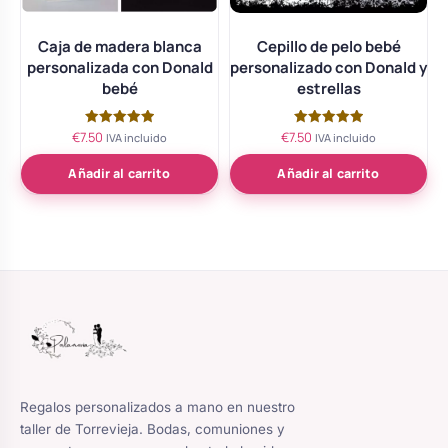
Caja de madera blanca
Cepillo de pelo bebé
personalizada con Donald
personalizado con Donald y
bebé
estrellas
€
7.50
€
7.50
Valorado
Valorado
IVA incluido
IVA incluido
con
con
5.00
5.00
de 5
de 5
Añadir al carrito
Añadir al carrito
Regalos personalizados a mano en nuestro
taller de Torrevieja. Bodas, comuniones y