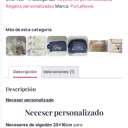
personalizado
Body bebé boda
Regalos personalizados
Marca:
PorLaNovia
25×16
cm
–
Arreglo floral coche
Modelo
Más de esta categoría
4
cantidad
Descripción
Valoraciones (1)
Descripción
Neceser personalizado
Neceser personalizado
Neceseres de algodón 25×16cm
para