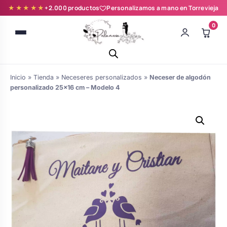
★★★★★
+2.000 productos
Personalizamos a mano en Torrevieja
0
Inicio
»
Tienda
»
Neceseres personalizados
»
Neceser de algodón
personalizado 25×16 cm – Modelo 4
Batas novia y zapatillas
Árboles de Huellas para Primera
Zapatillas personalizadas
Comunión
Batas de comunión personalizadas
Ramos de boda
para niña