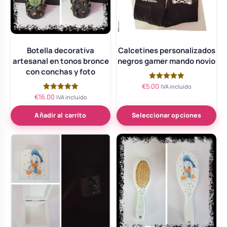
Botella decorativa
Calcetines personalizados
artesanal en tonos bronce
negros gamer mando novio
con conchas y foto
€
5.00
Valorado
IVA incluido
con
€
16.00
Valorado
IVA incluido
5.00
con
de 5
5.00
de 5
Añadir al carrito
Seleccionar opciones