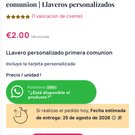
comunion | Llaveros personalizados
s
Perchas de comunión
Cajas para arras
Bolsos personalizados
personalizadas
(
1
valoración de cliente)
luciones
Valorado
1
Rasca y Gana para Comunión:
con
5.00
Porta alianzas
Neceseres personalizados
€
2.00
de 5 en
Sorpresas y Diversión
base a
IVA incluido
valoración
de un
cliente
LLavero personalizado primera comunion
Cojines porta alianzas
Detalles de comunión para invitados
Otros regalos
Incluye la tarjeta personalizada
Carteles de boda
Ver todo
Precio
/ unidad !
Ver todo
Porlanovia
Online
"¿Está disponible el
Cuchillos y pala tarta
producto?"
Si realizas el pedido hoy,
Fecha estimada
de entrega:
25 de agosto de 2026
😊 🎁
Pulseras damas de honor