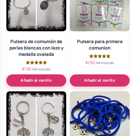
Pulsera de comunión de
Pulsera para primera
perlas blancas con lazo y
comunion
medalla ovalada
€
1.50
Valorado
IVA incluido
con
€
1.50
Valorado
IVA incluido
5.00
con
de 5
5.00
de 5
Añadir al carrito
Añadir al carrito