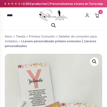
★★★★★
+2.000 productos
Personalizamos a mano en Torrevieja
0
Inicio
»
Tienda
»
Primera Comunión
»
Detalles de comunión para
invitados
»
LLavero personalizado primera comunion | Llaveros
personalizados
Batas novia y zapatillas
Árboles de Huellas para Primera
Zapatillas personalizadas
Comunión
Batas de comunión personalizadas
Ramos de boda
para niña