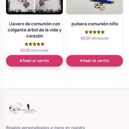
Llavero de comunión con
pulsera comunión niño
colgante árbol de la vida y
corazón
€
2.00
Valorado
IVA incluido
con
5.00
de 5
€
2.00
Valorado
IVA incluido
con
5.00
de 5
Añadir al carrito
Añadir al carrito
Regalos personalizados a mano en nuestro