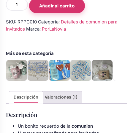
LLavero
Body bebé boda
Añadir al carrito
personalizado
primera
SKU:
RPPC010
Categoría:
Detalles de comunión para
comunion
Arreglo floral coche
invitados
Marca:
PorLaNovia
|
Llaveros
personalizados
cantidad
Más de esta categoría
Descripción
Valoraciones (1)
Descripción
Un bonito recuerdo de la
comunion