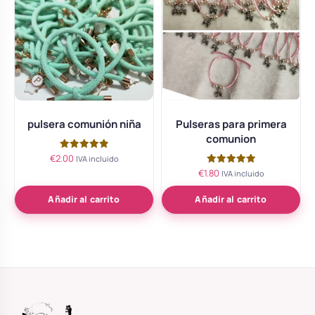
pulsera comunión niña
Pulseras para primera
comunion
€
2.00
Valorado
IVA incluido
con
€
1.80
Valorado
IVA incluido
5.00
con
de 5
5.00
de 5
Añadir al carrito
Añadir al carrito