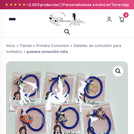
★★★★★
+2.000 productos
Personalizamos a mano en Torrevieja
0
Inicio
»
Tienda
»
Primera Comunión
»
Detalles de comunión para
invitados
»
pulsera comunión niña
Batas novia y zapatillas
Árboles de Huellas para Primera
Zapatillas personalizadas
Comunión
Batas de comunión personalizadas
Ramos de boda
para niña