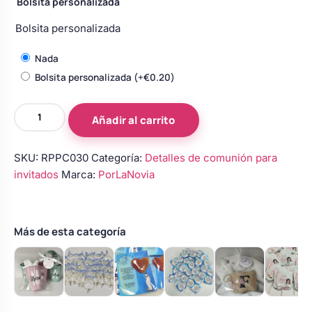
Bolsita personalizada
Body bebé boda
Bolsita personalizada
Nada
Arreglo floral coche
Bolsita personalizada
(+
€
0.20
)
pulsera
Añadir al carrito
comunión
niña
SKU:
RPPC030
Categoría:
Detalles de comunión para
cantidad
invitados
Marca:
PorLaNovia
Más de esta categoría