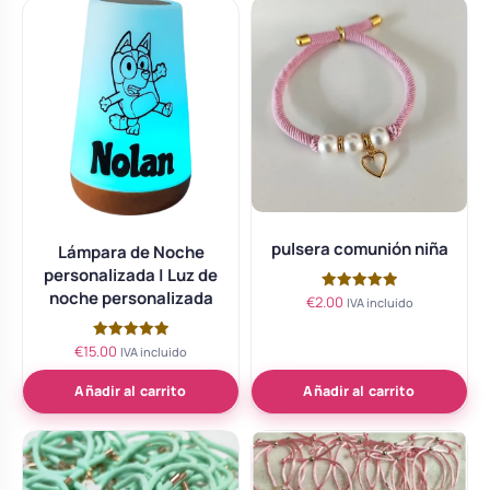
pulsera comunión niña
Lámpara de Noche
personalizada | Luz de
noche personalizada
€
2.00
Valorado
IVA incluido
con
5.00
de 5
€
15.00
Valorado
IVA incluido
con
5.00
de 5
Añadir al carrito
Añadir al carrito