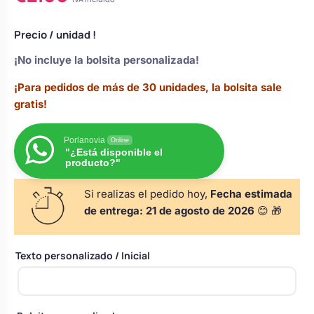
valoración
s
Perchas de comunión
Cajas para arras
de un
Bolsos personalizados
personalizadas
cliente
Precio
/ unidad !
luciones
¡No incluye la bolsita personalizada!
Rasca y Gana para Comunión:
Porta alianzas
Neceseres personalizados
Sorpresas y Diversión
¡Para pedidos de más de 30 unidades, la bolsita sale
gratis!
Cojines porta alianzas
Detalles de comunión para invitados
Otros regalos
Porlanovia
Online
"¿Está disponible el
producto?"
Carteles de boda
Ver todo
Ver todo
Si realizas el pedido hoy,
Fecha estimada
de entrega:
21 de agosto de 2026
😊 🎁
Cuchillos y pala tarta
Texto personalizado / Inicial
Pulseras damas de honor