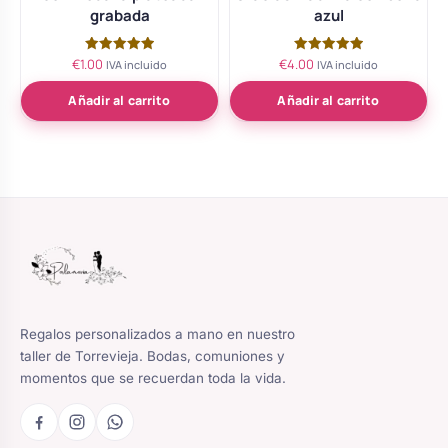
grabada
azul
€
1.00
€
4.00
Valorado
Valorado
IVA incluido
IVA incluido
con
con
5.00
5.00
de 5
de 5
Añadir al carrito
Añadir al carrito
Regalos personalizados a mano en nuestro
taller de Torrevieja. Bodas, comuniones y
momentos que se recuerdan toda la vida.