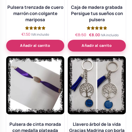
Pulsera trenzada de cuero
Caja de madera grabada
marrón con colgante
Persigue tus sueños con
mariposa
pulsera
El
El
€
1.50
Valorado
Valorado
€
8.50
IVA incluido
€
8.00
IVA incluido
con
con
precio
precio
5.00
5.00
de 5
de 5
Añadir al carrito
Añadir al carrito
original
actual
era:
es:
€8.50.
€8.00.
Pulsera de cinta morada
Llavero árbol de la vida
con medalla plateada
Gracias Madrina con borla