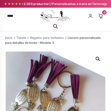
★★★★★
+2.000 productos
Personalizamos a mano en Torrevieja
0
Inicio
»
Tienda
»
Regalos para invitados
»
Llavero personalizado
para detalles de boda – Modelo 3
Batas novia y zapatillas
Árboles de Huellas para Primera
Zapatillas personalizadas
Comunión
Batas de comunión personalizadas
Ramos de boda
para niña