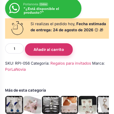
s
Perchas de comunión
Porlanovia
Online
Cajas para arras
Bolsos personalizados
"¿Está disponible el
personalizadas
producto?"
luciones
Rasca y Gana para Comunión:
Si realizas el pedido hoy,
Fecha estimada
Porta alianzas
Neceseres personalizados
Sorpresas y Diversión
de entrega:
24 de agosto de 2026
😊 🎁
Cojines porta alianzas
Detalles de comunión para invitados
Otros regalos
Llavero
Añadir al carrito
personalizado
para
Carteles de boda
Ver todo
SKU:
RPI-056
Categoría:
Regalos para invitados
Marca:
Ver todo
detalles
PorLaNovia
de
boda
Cuchillos y pala tarta
–
Modelo
Más de esta categoría
3
Pulseras damas de honor
cantidad