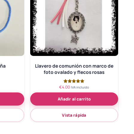
iña
Llavero de comunión con marco de
foto ovalado y flecos rosas
€
4.00
Valorado
IVA incluido
con
5.00
Añadir al carrito
de 5
Vista rápida