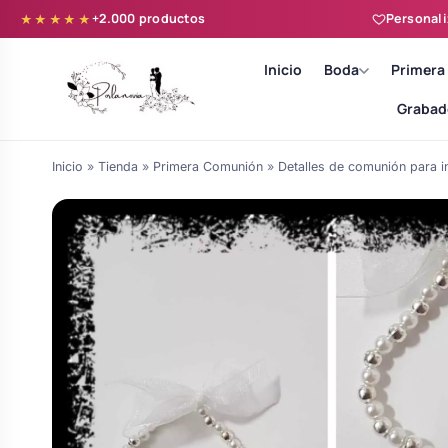
+2.000 productos
Personali
★★★★★
Inicio
Boda
Primera
Grabad
Inicio
»
Tienda
»
Primera Comunión
»
Detalles de comunión para i
Batas novia y zapatillas
Árboles de Huellas para Primera
Zapatillas personalizadas
Comunión
Batas de comunión personalizadas
Ramos de boda
para niña