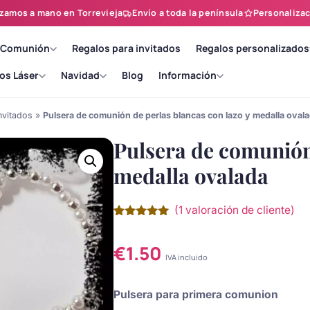
zamos a mano en Torrevieja
Envío a toda la península
Personalizac
 Comunión
Regalos para invitados
Regalos personalizados
os Láser
Navidad
Blog
Información
nvitados
»
Pulsera de comunión de perlas blancas con lazo y medalla oval
Pulsera de comunión 
medalla ovalada
(
1
valoración de cliente)
Valorado
1
con
5.00
de
5 en base
€
1.50
a
valoración
IVA incluido
de un
cliente
Pulsera para primera comunion