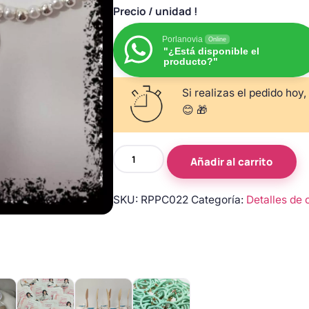
Precio
/ unidad !
Porlanovia
Online
"¿Está disponible el
producto?"
Si realizas el pedido hoy,
😊 🎁
Pulsera
Añadir al carrito
de
comunión
SKU:
RPPC022
Categoría:
Detalles de 
de
perlas
blancas
con
lazo
y
medalla