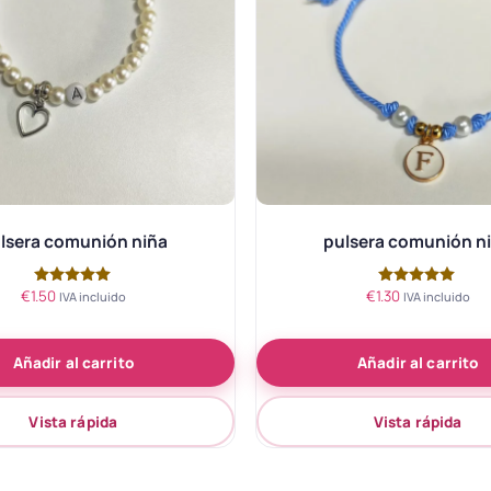
lsera comunión niña
pulsera comunión n
€
1.50
€
1.30
Valorado
Valorado
IVA incluido
IVA incluido
con
con
5.00
5.00
de 5
de 5
Añadir al carrito
Añadir al carrito
Vista rápida
Vista rápida