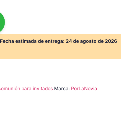
Fecha estimada de entrega:
24 de agosto de 2026
comunión para invitados
Marca:
PorLaNovia