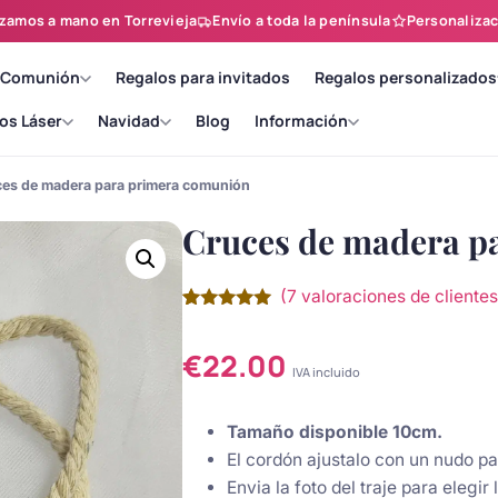
zamos a mano en Torrevieja
Envío a toda la península
Personalizac
 Comunión
Regalos para invitados
Regalos personalizados
os Láser
Navidad
Blog
Información
es de madera para primera comunión
Cruces de madera p
(
7
valoraciones de clientes
Valorado
7
con
5.00
de
5 en base
€
22.00
a
IVA incluido
valoraciones
de clientes
Tamaño disponible 10cm.
El cordón ajustalo con un nudo pa
Envia la foto del traje para elegir