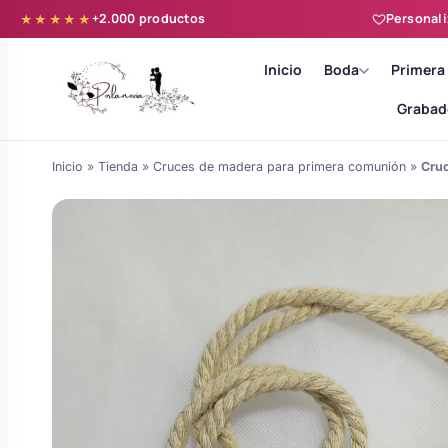
+2.000 productos
Personali
★★★★★
Inicio
Boda
Primera
Grabad
Inicio
»
Tienda
»
Cruces de madera para primera comunión
»
Cruc
Batas novia y zapatillas
Árboles de Huellas para Primera
Zapatillas personalizadas
Comunión
Batas de comunión personalizadas
Ramos de boda
para niña