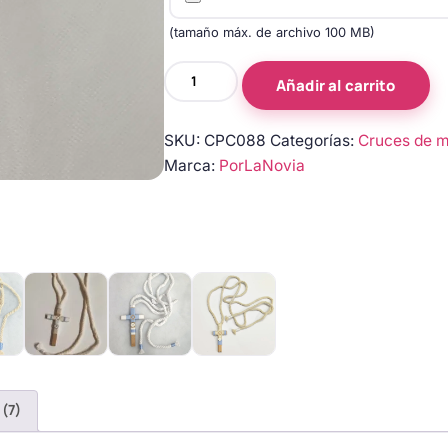
(tamaño máx. de archivo 100 MB)
Cruces
Añadir al carrito
de
madera
SKU:
CPC088
Categorías:
Cruces de m
para
Marca:
PorLaNovia
primera
comunión
cantidad
 (7)