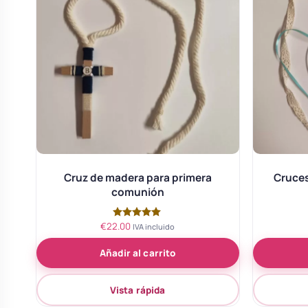
Cruz de madera para primera
Cruces
comunión
€
22.00
Valorado
IVA incluido
con
5.00
Añadir al carrito
de 5
Vista rápida