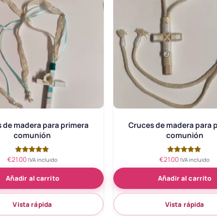
 de madera para primera
Cruces de madera para 
comunión
comunión
€
21.00
€
21.00
Valorado
Valorado
IVA incluido
IVA incluido
con
con
5.00
5.00
Añadir al carrito
Añadir al carrito
de 5
de 5
Vista rápida
Vista rápida