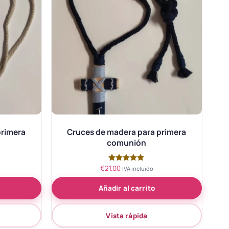
primera
Cruces de madera para primera
comunión
€
21.00
Valorado
IVA incluido
con
5.00
Añadir al carrito
de 5
Vista rápida