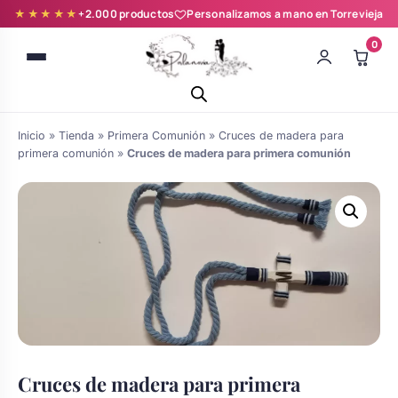
★★★★★
+2.000 productos
Personalizamos a mano en Torrevieja
0
Inicio
»
Tienda
»
Primera Comunión
»
Cruces de madera para
primera comunión
»
Cruces de madera para primera comunión
Batas novia y zapatillas
Árboles de Huellas para Primera
Zapatillas personalizadas
Comunión
Batas de comunión personalizadas
Ramos de boda
para niña
Cruces de madera para primera