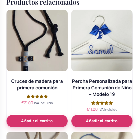
Productos relacionados
Cruces de madera para
Percha Personalizada para
primera comunión
Primera Comunión de Niño
– Modelo 19
€
21.00
Valorado
IVA incluido
con
€
11.00
Valorado
IVA incluido
5.00
con
de 5
5.00
de 5
Añadir al carrito
Añadir al carrito