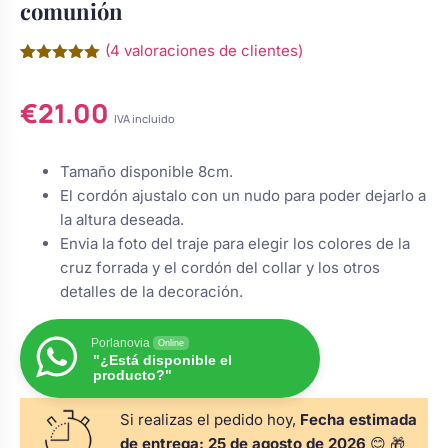
comunión
Chocolatinas Personalizadas para
Camafeos personalizados
Cuadros personalizados
(
4
valoraciones de clientes)
Comuniones
Valorado
4
con
5.00
Coronas y tocados de comunión
€
21.00
de 5 en
Coronas de flores
Copas personalizadas
Grabados Láser en Madera
base a
IVA incluido
para niña
valoraciones
de clientes
Tamaño disponible 8cm.
Cruces de madera para primera
Tocados
Calcetines personalizados
Grabado Láser en Metal
s de Navidad
El cordón ajustalo con un nudo para poder dejarlo a
comunión
la altura deseada.
Envia la foto del traje para elegir los colores de la
Cuadros de comunión
Ligas de novia
Gemelos Personalizados
Ver todo
do
cruz forrada y el cordón del collar y los otros
personalizados para recuerdo
detalles de la decoración.
Juego dominó de madera
sotros
Perchas boda
Cúpula de cristal
personalizado para comunión
Porlanovia
Online
"¿Está disponible el
?
producto?"
Regalos para niña de comunión:
Ceremonia de la arena
Botellas decoradas
muñecas y joyas
Si realizas el pedido hoy,
Fecha estimada
de entrega:
25 de agosto de 2026
😊 🎁