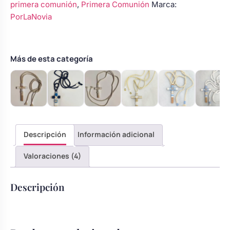
primera comunión
,
Primera Comunión
Marca:
primera
Body bebé boda
PorLaNovia
comunión
cantidad
Arreglo floral coche
Más de esta categoría
Descripción
Información adicional
Valoraciones (4)
Descripción