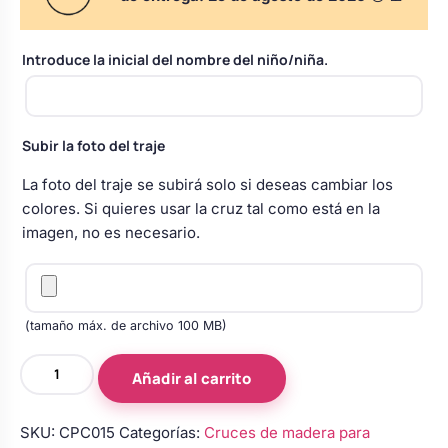
s
Perchas de comunión
Cajas para arras
Bolsos personalizados
personalizadas
Introduce la inicial del nombre del niño/niña.
luciones
Rasca y Gana para Comunión:
Porta alianzas
Neceseres personalizados
Sorpresas y Diversión
Subir la foto del traje
Cojines porta alianzas
Detalles de comunión para invitados
Otros regalos
La foto del traje se subirá solo si deseas cambiar los
colores. Si quieres usar la cruz tal como está en la
imagen, no es necesario.
Carteles de boda
Ver todo
Ver todo
Cuchillos y pala tarta
(tamaño máx. de archivo 100 MB)
Cruces
Añadir al carrito
de
Pulseras damas de honor
madera
SKU:
CPC015
Categorías:
Cruces de madera para
para