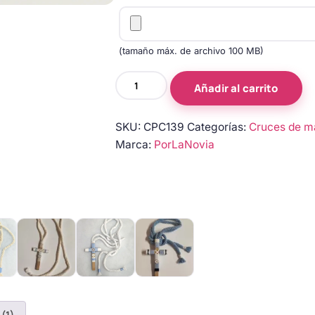
(tamaño máx. de archivo 100 MB)
Cruz
Añadir al carrito
de
Comunión
SKU:
CPC139
Categorías:
Cruces de m
Personalizada
Marca:
PorLaNovia
para
niño
cantidad
(1)