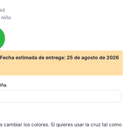
ruz
 niño
Fecha estimada de entrega:
25 de agosto de 2026
iña.
as cambiar los colores. Si quieres usar la cruz tal como