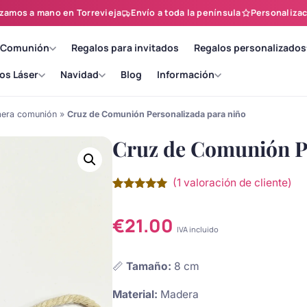
zamos a mano en Torrevieja
Envío a toda la península
Personalizac
 Comunión
Regalos para invitados
Regalos personalizados
os Láser
Navidad
Blog
Información
mera comunión
»
Cruz de Comunión Personalizada para niño
Cruz de Comunión P
(
1
valoración de cliente)
Valorado
1
con
5.00
de
5 en base
€
21.00
a
valoración
IVA incluido
de un
cliente
📏
Tamaño:
8 cm
Material:
Madera