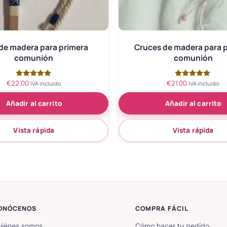
de madera para primera
Cruces de madera para 
comunión
comunión
€
22.00
€
21.00
Valorado
Valorado
IVA incluido
IVA incluido
con
con
5.00
5.00
Añadir al carrito
Añadir al carrito
de 5
de 5
Vista rápida
Vista rápida
ONÓCENOS
COMPRA FÁCIL
iénes somos
Cómo hacer tu pedido