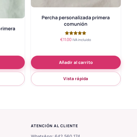
Percha personalizada primera
comunión
primera
€
11.00
Valorado
IVA incluido
con
5.00
de 5
Añadir al carrito
Vista rápida
ATENCIÓN AL CLIENTE
WhatsApp: 642 560 174