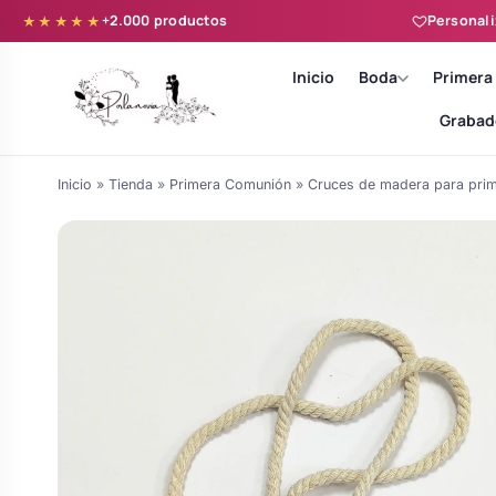
+2.000 productos
Personali
★★★★★
Inicio
Boda
Primera
Grabad
Inicio
»
Tienda
»
Primera Comunión
»
Cruces de madera para pri
Batas novia y zapatillas
Árboles de Huellas para Primera
Zapatillas personalizadas
Comunión
Batas de comunión personalizadas
Ramos de boda
para niña