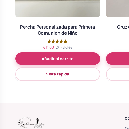
Percha Personalizada para Primera
Cruz 
Comunión de Niño
€
11.00
Valorado
IVA incluido
con
5.00
Añadir al carrito
de 5
Vista rápida
C
Qu