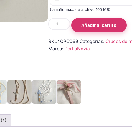
(tamaño máx. de archivo 100 MB)
Cruces
Añadir al carrito
de
madera
SKU:
CPC069
Categorías:
Cruces de m
para
Marca:
PorLaNovia
primera
comunión
cantidad
 (4)