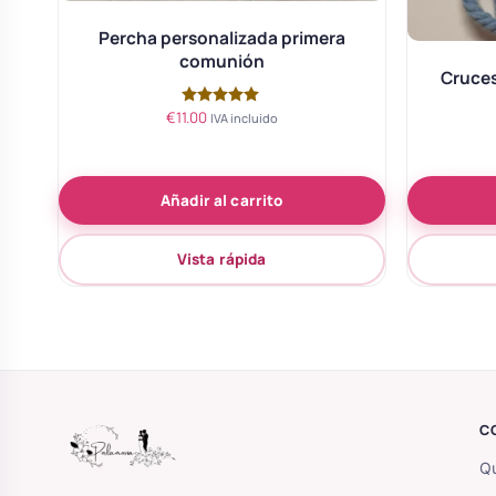
Percha personalizada primera
comunión
Cruces
€
11.00
Valorado
IVA incluido
con
5.00
de 5
Añadir al carrito
Vista rápida
C
Qu