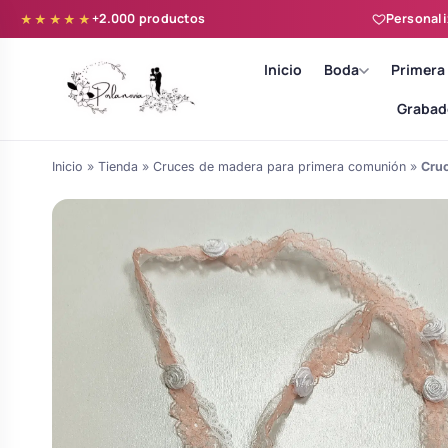
+2.000 productos
Personali
★★★★★
Inicio
Boda
Primera
Grabad
Inicio
»
Tienda
»
Cruces de madera para primera comunión
»
Cruc
Batas novia y zapatillas
Árboles de Huellas para Primera
Zapatillas personalizadas
Comunión
Batas de comunión personalizadas
Ramos de boda
para niña