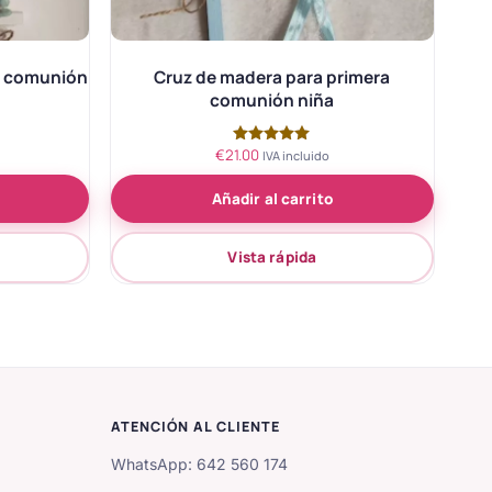
a comunión
Cruz de madera para primera
comunión niña
€
21.00
Valorado
IVA incluido
con
5.00
Añadir al carrito
de 5
Vista rápida
ATENCIÓN AL CLIENTE
WhatsApp: 642 560 174