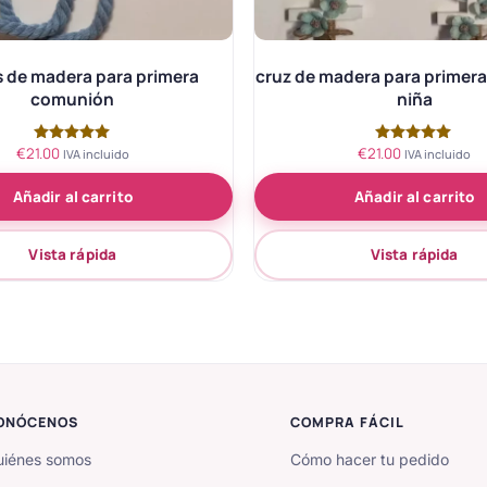
 de madera para primera
cruz de madera para primer
comunión
niña
€
21.00
€
21.00
Valorado
Valorado
IVA incluido
IVA incluido
con
con
5.00
5.00
Añadir al carrito
Añadir al carrito
de 5
de 5
Vista rápida
Vista rápida
ONÓCENOS
COMPRA FÁCIL
iénes somos
Cómo hacer tu pedido