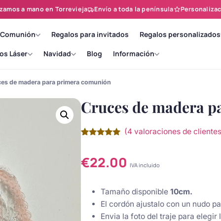
zamos a mano en Torrevieja
Envío a toda la península
Personalizac
 Comunión
Regalos para invitados
Regalos personalizados
os Láser
Navidad
Blog
Información
es de madera para primera comunión
Cruces de madera p
(
4
valoraciones de clientes
Valorado
4
con
5.00
de
5 en base
€
22.00
a
IVA incluido
valoraciones
de clientes
Tamaño disponible
10cm.
El cordón ajustalo con un nudo pa
Envia la foto del traje para elegir