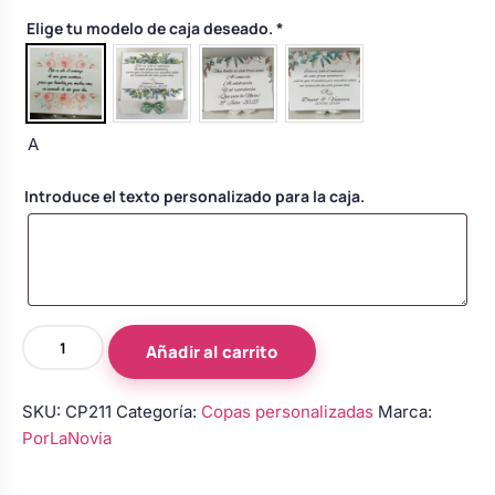
Body bebé boda
Elige tu modelo de caja deseado.
*
Arreglo floral coche
A
Introduce el texto personalizado para la caja.
Copas
Añadir al carrito
de
novios
SKU:
CP211
Categoría:
Copas personalizadas
Marca:
personalizadas
PorLaNovia
en
rosa