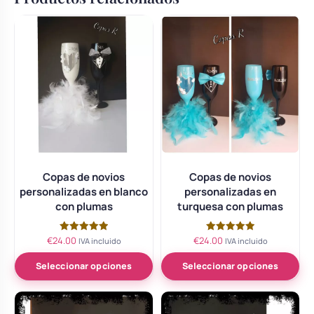
Copas de novios
Copas de novios
personalizadas en blanco
personalizadas en
con plumas
turquesa con plumas
€
24.00
€
24.00
Valorado
Valorado
IVA incluido
IVA incluido
con
con
5.00
5.00
de 5
de 5
Seleccionar opciones
Seleccionar opciones