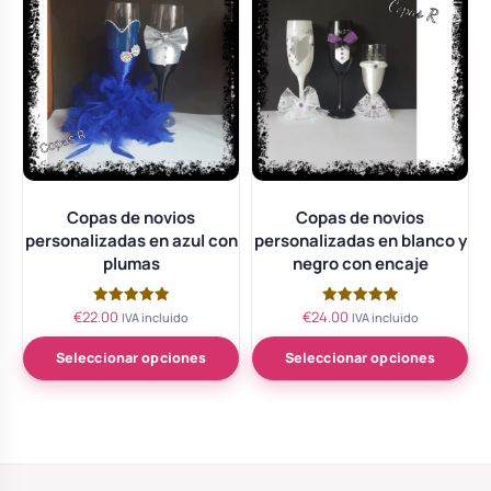
Copas de novios
Copas de novios
personalizadas en azul con
personalizadas en blanco y
plumas
negro con encaje
€
22.00
€
24.00
Valorado
Valorado
IVA incluido
IVA incluido
con
con
5.00
5.00
de 5
de 5
Seleccionar opciones
Seleccionar opciones