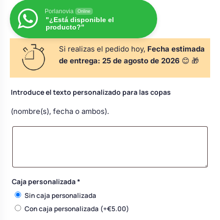
s
Perchas de comunión
Porlanovia
Cajas para arras
Online
Bolsos personalizados
personalizadas
"¿Está disponible el
producto?"
luciones
Rasca y Gana para Comunión:
Porta alianzas
Si realizas el pedido hoy,
Fecha estimada
Neceseres personalizados
Sorpresas y Diversión
de entrega:
25 de agosto de 2026
😊 🎁
Cojines porta alianzas
Detalles de comunión para invitados
Otros regalos
Introduce el texto personalizado para las copas
(nombre(s), fecha o ambos).
Carteles de boda
Ver todo
Ver todo
Cuchillos y pala tarta
Caja personalizada
*
Pulseras damas de honor
Sin caja personalizada
Con caja personalizada
(+
€
5.00
)