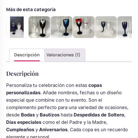
con
tul
Más de esta categoría
cantidad
Descripción
Valoraciones (1)
Descripción
Personaliza tu celebración con estas
copas
personalizadas
. Añade nombres, fechas o un diseño
especial que combine con tu evento. Son el
complemento perfecto para una variedad de ocasiones,
desde
Bodas
y
Bautizos
hasta
Despedidas de Soltero
,
Días especiales
como el del Padre y la Madre,
Cumpleaños
y
Aniversarios
. Cada copa es un recuerdo
elegante y personal.