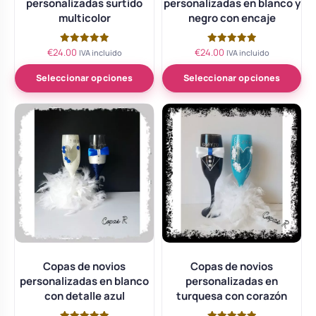
personalizadas surtido
personalizadas en blanco y
multicolor
negro con encaje
€
24.00
€
24.00
Valorado
Valorado
IVA incluido
IVA incluido
con
con
5.00
5.00
de 5
de 5
Seleccionar opciones
Seleccionar opciones
Copas de novios
Copas de novios
personalizadas en blanco
personalizadas en
con detalle azul
turquesa con corazón