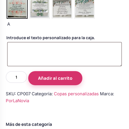
Body bebé boda
A
Arreglo floral coche
Introduce el texto personalizado para la caja.
Copas
Añadir al carrito
para
novios
SKU:
CP007
Categoría:
Copas personalizadas
Marca:
cantidad
PorLaNovia
Más de esta categoría