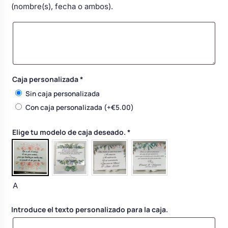
(nombre(s), fecha o ambos).
Body bebé boda
Arreglo floral coche
Caja personalizada
*
Sin caja personalizada
Con caja personalizada
(+
€
5.00
)
Elige tu modelo de caja deseado.
*
A
Introduce el texto personalizado para la caja.