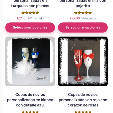
personalizadas en
personalizadas en lila con
turquesa con plumas
pajarita
€
24.00
€
22.00
Valorado
Valorado
IVA incluido
IVA incluido
con
con
5.00
5.00
de 5
de 5
Seleccionar opciones
Seleccionar opciones
Copas de novios
Copas de novios
personalizadas en blanco
personalizadas en rojo con
con detalle azul
corazón de rosas