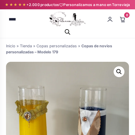
★★★★★
+2.000 productos
Personalizamos a mano en Torrevieja
0
Inicio
»
Tienda
»
Copas personalizadas
»
Copas de novios
personalizadas – Modelo 179
Batas novia y zapatillas
Árboles de Huellas para Primera
Zapatillas personalizadas
Comunión
Batas de comunión personalizadas
Ramos de boda
para niña