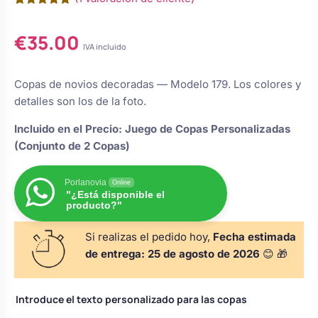
s
Perchas de comunión
Valorado
1
Cajas para arras
Bolsos personalizados
con
5.00
personalizadas
€
35.00
de 5 en
luciones
base a
IVA incluido
valoración
Rasca y Gana para Comunión:
de un
Porta alianzas
Neceseres personalizados
cliente
Sorpresas y Diversión
Copas de novios decoradas — Modelo 179. Los colores y
detalles son los de la foto.
Cojines porta alianzas
Detalles de comunión para invitados
Otros regalos
Incluido en el Precio: Juego de Copas Personalizadas
(Conjunto de 2 Copas)
Carteles de boda
Ver todo
Ver todo
Porlanovia
Online
"¿Está disponible el
producto?"
Cuchillos y pala tarta
Si realizas el pedido hoy,
Fecha estimada
de entrega:
25 de agosto de 2026
😊 🎁
Pulseras damas de honor
Introduce el texto personalizado para las copas