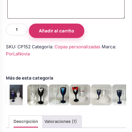
Copas
Añadir al carrito
de
novios
SKU:
CP152
Categoría:
Copas personalizadas
Marca:
personalizadas
PorLaNovia
–
Modelo
179
cantidad
Más de esta categoría
Descripción
Valoraciones (1)