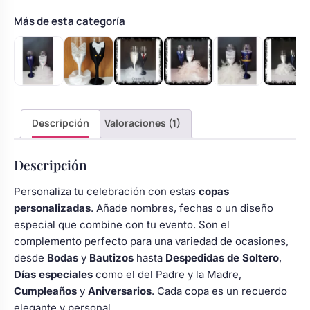
con
encaje
Más de esta categoría
y
tul
cantidad
Descripción
Valoraciones (1)
Descripción
Personaliza tu celebración con estas
copas
personalizadas
. Añade nombres, fechas o un diseño
especial que combine con tu evento. Son el
complemento perfecto para una variedad de ocasiones,
desde
Bodas
y
Bautizos
hasta
Despedidas de Soltero
,
Días especiales
como el del Padre y la Madre,
Cumpleaños
y
Aniversarios
. Cada copa es un recuerdo
elegante y personal.