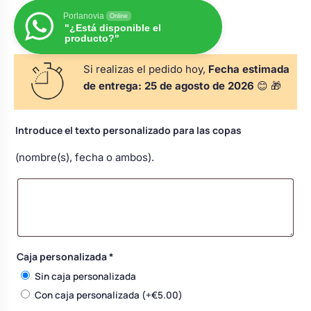
s
Perchas de comunión
Porlanovia
Cajas para arras
Online
Bolsos personalizados
personalizadas
"¿Está disponible el
producto?"
luciones
Rasca y Gana para Comunión:
Porta alianzas
Si realizas el pedido hoy,
Fecha estimada
Neceseres personalizados
Sorpresas y Diversión
de entrega:
25 de agosto de 2026
😊 🎁
Cojines porta alianzas
Detalles de comunión para invitados
Otros regalos
Introduce el texto personalizado para las copas
(nombre(s), fecha o ambos).
Carteles de boda
Ver todo
Ver todo
Cuchillos y pala tarta
Caja personalizada
*
Pulseras damas de honor
Sin caja personalizada
Con caja personalizada
(+
€
5.00
)