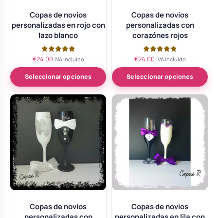
Copas de novios
Copas de novios
personalizadas en rojo con
personalizadas con
lazo blanco
corazónes rojos
€
24.00
€
24.00
Valorado
Valorado
IVA incluido
IVA incluido
con
con
5.00
5.00
de 5
de 5
Seleccionar opciones
Seleccionar opciones
Copas de novios
Copas de novios
personalizadas con
personalizadas en lila con