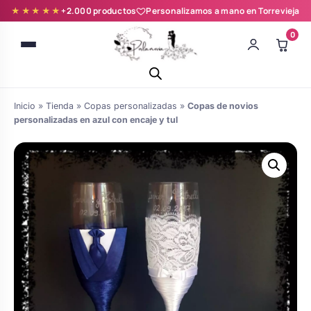
★★★★★
+2.000 productos
Personalizamos a mano en Torrevieja
0
Inicio
»
Tienda
»
Copas personalizadas
»
Copas de novios
personalizadas en azul con encaje y tul
Batas novia y zapatillas
Árboles de Huellas para Primera
Zapatillas personalizadas
Comunión
Batas de comunión personalizadas
Ramos de boda
para niña