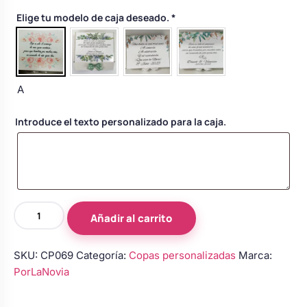
Body bebé boda
Elige tu modelo de caja deseado.
*
Arreglo floral coche
A
Introduce el texto personalizado para la caja.
Copas
Añadir al carrito
de
novios
SKU:
CP069
Categoría:
Copas personalizadas
Marca:
personalizadas
PorLaNovia
en
azul