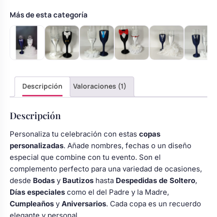
marino
con
Más de esta categoría
pajarita
cantidad
Descripción
Valoraciones (1)
Descripción
Personaliza tu celebración con estas
copas
personalizadas
. Añade nombres, fechas o un diseño
especial que combine con tu evento. Son el
complemento perfecto para una variedad de ocasiones,
desde
Bodas
y
Bautizos
hasta
Despedidas de Soltero
,
Días especiales
como el del Padre y la Madre,
Cumpleaños
y
Aniversarios
. Cada copa es un recuerdo
elegante y personal.