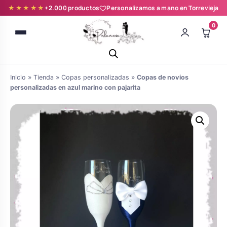
★★★★★
+2.000 productos
Personalizamos a mano en Torrevieja
0
Inicio
»
Tienda
»
Copas personalizadas
»
Copas de novios
personalizadas en azul marino con pajarita
Batas novia y zapatillas
Árboles de Huellas para Primera
Zapatillas personalizadas
Comunión
Batas de comunión personalizadas
Ramos de boda
para niña