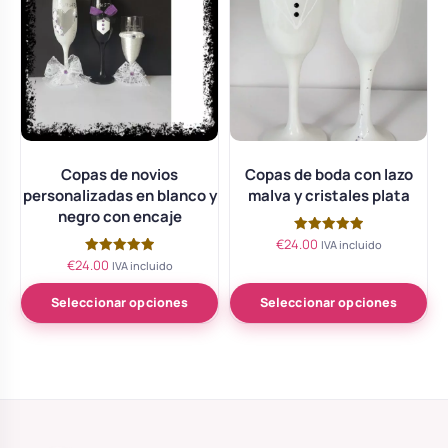
Copas de novios
Copas de boda con lazo
personalizadas en blanco y
malva y cristales plata
negro con encaje
€
24.00
Valorado
IVA incluido
con
€
24.00
Valorado
IVA incluido
5.00
con
de 5
5.00
de 5
Seleccionar opciones
Seleccionar opciones