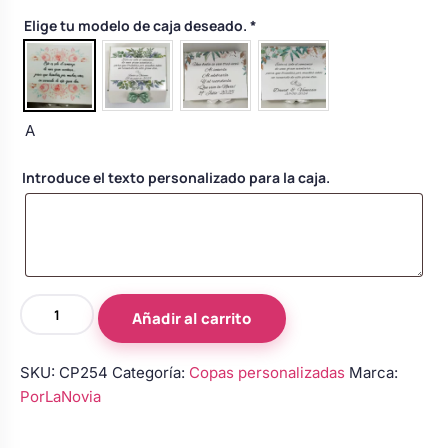
Body bebé boda
Elige tu modelo de caja deseado.
*
Arreglo floral coche
A
Introduce el texto personalizado para la caja.
Copas
Añadir al carrito
de
novios
SKU:
CP254
Categoría:
Copas personalizadas
Marca:
personalizadas
PorLaNovia
en
azul