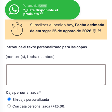
s
Perchas de comunión
Porlanovia
Cajas para arras
Online
Bolsos personalizados
personalizadas
"¿Está disponible el
producto?"
luciones
Rasca y Gana para Comunión:
Porta alianzas
Si realizas el pedido hoy,
Fecha estimada
Neceseres personalizados
Sorpresas y Diversión
de entrega:
25 de agosto de 2026
😊 🎁
Cojines porta alianzas
Detalles de comunión para invitados
Otros regalos
Introduce el texto personalizado para las copas
(nombre(s), fecha o ambos).
Carteles de boda
Ver todo
Ver todo
Cuchillos y pala tarta
Caja personalizada
*
Pulseras damas de honor
Sin caja personalizada
Con caja personalizada
(+
€
5.00
)