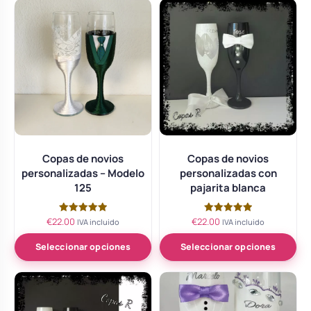
Copas de novios
Copas de novios
personalizadas – Modelo
personalizadas con
125
pajarita blanca
€
22.00
€
22.00
Valorado
Valorado
IVA incluido
IVA incluido
con
con
5.00
5.00
de 5
de 5
Seleccionar opciones
Seleccionar opciones