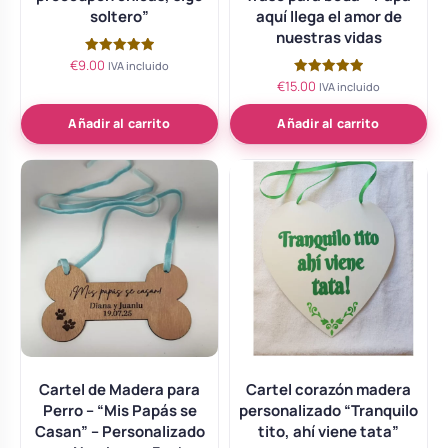
soltero”
aquí llega el amor de
nuestras vidas
€
9.00
Valorado
IVA incluido
con
€
15.00
Valorado
IVA incluido
5.00
con
de 5
5.00
de 5
Añadir al carrito
Añadir al carrito
Este
producto
tiene
múltiples
variantes.
Las
opciones
se
pueden
elegir
Cartel de Madera para
Cartel corazón madera
Perro – “Mis Papás se
personalizado “Tranquilo
en
Casan” – Personalizado
tito, ahí viene tata”
la