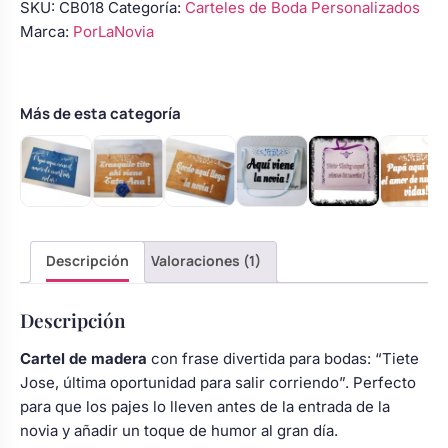
SKU:
CB018
Categoría:
Carteles de Boda Personalizados
Jose
Body bebé boda
Marca:
PorLaNovia
última
oportunidad”
cantidad
Arreglo floral coche
Más de esta categoría
Descripción
Valoraciones (1)
Descripción
Cartel de madera
con frase divertida para bodas: “Tiete
Jose, última oportunidad para salir corriendo”. Perfecto
para que los pajes lo lleven antes de la entrada de la
novia y añadir un toque de humor al gran día.