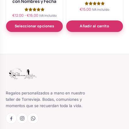
con Nombres y Fecha
página
€
15.00
Valorado
de
IVA incluido
con
Rango
€
12.00
-
€
16.00
Valorado
IVA incluido
5.00
producto
con
de 5
de
5.00
de 5
Seleccionar opciones
Añadir al carrito
precios:
desde
€12.00
hasta
€16.00
Regalos personalizados a mano en nuestro
taller de Torrevieja. Bodas, comuniones y
momentos que se recuerdan toda la vida.