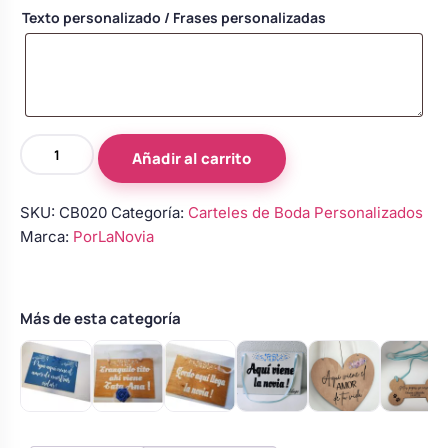
Body bebé boda
Texto personalizado / Frases personalizadas
Arreglo floral coche
Cartel
Añadir al carrito
boda
“Aita,
SKU:
CB020
Categoría:
Carteles de Boda Personalizados
todavía
Marca:
PorLaNovia
estás
a
tiempo
de
Más de esta categoría
salir
corriendo”
cantidad