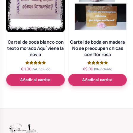
Cartel de boda blanco con
Cartel de boda en madera
texto morado Aquí viene la
No se preocupen chicas
novia
con flor rosa
€
11.00
€
9.00
Valorado
Valorado
IVA incluido
IVA incluido
con
con
5.00
5.00
de 5
de 5
Añadir al carrito
Añadir al carrito