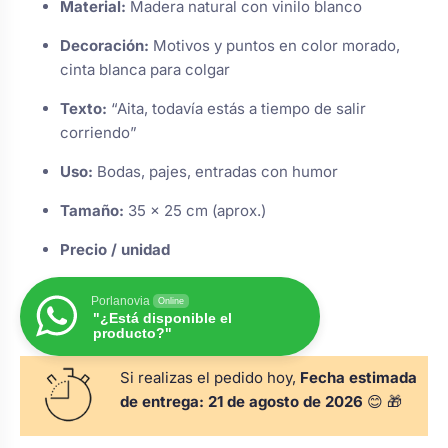
Material:
Madera natural con vinilo blanco
s
Perchas de comunión
Cajas para arras
Bolsos personalizados
personalizadas
Decoración:
Motivos y puntos en color morado,
luciones
cinta blanca para colgar
Rasca y Gana para Comunión:
Porta alianzas
Neceseres personalizados
Texto:
“Aita, todavía estás a tiempo de salir
Sorpresas y Diversión
corriendo”
Uso:
Bodas, pajes, entradas con humor
Cojines porta alianzas
Detalles de comunión para invitados
Otros regalos
Tamaño:
35 x 25 cm (aprox.)
Carteles de boda
Ver todo
Precio / unidad
Ver todo
Porlanovia
Online
Cuchillos y pala tarta
"¿Está disponible el
producto?"
Si realizas el pedido hoy,
Fecha estimada
Pulseras damas de honor
de entrega:
21 de agosto de 2026
😊 🎁