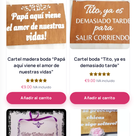
Cartel madera boda “Papá
Cartel boda “Tito, ya es
aquí viene el amor de
demasiado tarde”
nuestras vidas”
€
9.00
Valorado
IVA incluido
con
€
9.00
Valorado
IVA incluido
5.00
con
de 5
5.00
de 5
Añadir al carrito
Añadir al carrito