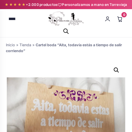
★★★★★
+2.000 productos
Personalizamos a mano en Torrevieja
0
Inicio
»
Tienda
»
Cartel boda “Aita, todavía estás a tiempo de salir
corriendo”
Batas novia y zapatillas
Árboles de Huellas para Primera
Zapatillas personalizadas
Comunión
Batas de comunión personalizadas
Ramos de boda
para niña