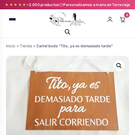
★★★★★
+2.000 productos
Personalizamos a mano en Torrevieja
0
Inicio
»
Tienda
»
Cartel boda “Tito, ya es demasiado tarde”
Batas novia y zapatillas
Árboles de Huellas para Primera
Zapatillas personalizadas
Comunión
Batas de comunión personalizadas
Ramos de boda
para niña