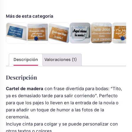
demasiado
Body bebé boda
tarde”
cantidad
Más de esta categoría
Arreglo floral coche
Descripción
Valoraciones (1)
Descripción
Cartel de madera
con frase divertida para bodas: “Tito,
ya es demasiado tarde para salir corriendo”. Perfecto
para que los pajes lo lleven en la entrada de la novia o
para añadir un toque de humor a las fotos de la
ceremonia.
Incluye cinta para colgar y se puede personalizar con
otros textos o colores.