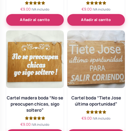
€
9.00
€
9.00
Valorado
Valorado
IVA incluido
IVA incluido
con
con
5.00
5.00
de 5
de 5
Añadir al carrito
Añadir al carrito
Cartel madera boda “No se
Cartel boda “Tiete Jose
preocupen chicas, sigo
última oportunidad”
soltero”
€
9.00
Valorado
IVA incluido
con
€
9.00
Valorado
IVA incluido
5.00
con
de 5
5.00