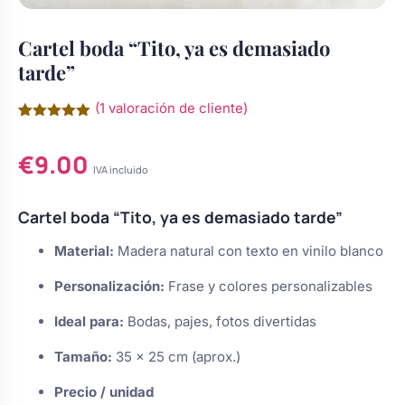
Chocolatinas Personalizadas para
Camafeos personalizados
Cuadros personalizados
Cartel boda “Tito, ya es demasiado
Comuniones
tarde”
Coronas y tocados de comunión
Coronas de flores
Copas personalizadas
Grabados Láser en Madera
(
1
valoración de cliente)
para niña
Valorado
1
con
5.00
Cruces de madera para primera
€
9.00
de 5 en
Tocados
Calcetines personalizados
base a
IVA incluido
Grabado Láser en Metal
s de Navidad
comunión
valoración
de un
cliente
Cartel boda “Tito, ya es demasiado tarde”
Cuadros de comunión
Ligas de novia
Gemelos Personalizados
Ver todo
do
personalizados para recuerdo
Material:
Madera natural con texto en vinilo blanco
Personalización:
Frase y colores personalizables
Juego dominó de madera
sotros
Perchas boda
Cúpula de cristal
personalizado para comunión
Ideal para:
Bodas, pajes, fotos divertidas
?
Regalos para niña de comunión:
Tamaño:
35 x 25 cm (aprox.)
Ceremonia de la arena
Botellas decoradas
muñecas y joyas
Precio / unidad