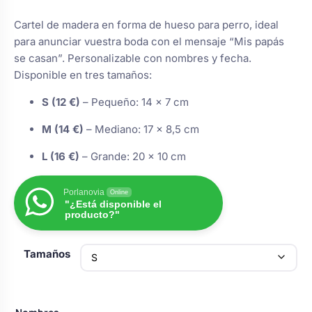
de
de un
s
Perchas de comunión
Cajas para arras
cliente
Bolsos personalizados
Cartel de madera en forma de hueso para perro, ideal
personalizadas
precios:
para anunciar vuestra boda con el mensaje “Mis papás
luciones
se casan”. Personalizable con nombres y fecha.
Rasca y Gana para Comunión:
desde
Porta alianzas
Neceseres personalizados
Disponible en tres tamaños:
Sorpresas y Diversión
€12.00
S (12 €)
– Pequeño: 14 × 7 cm
Cojines porta alianzas
Detalles de comunión para invitados
hasta
Otros regalos
M (14 €)
– Mediano: 17 × 8,5 cm
€16.00
L (16 €)
– Grande: 20 × 10 cm
Carteles de boda
Ver todo
Ver todo
Porlanovia
Online
"¿Está disponible el
producto?"
Cuchillos y pala tarta
Tamaños
Pulseras damas de honor