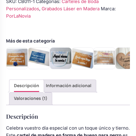
SKU:
CB011-1
Categorías:
Carteles de Boda
para
Personalizados
,
Grabados Láser en Madera
Marca:
Perro
PorLaNovia
–
“Mis
Papás
se
Más de esta categoría
Casan”
–
Personalizado
con
Nombres
y
Descripción
Información adicional
Fecha
cantidad
Valoraciones (1)
Descripción
Celebra vuestro día especial con un toque único y tierno.
Este
cartel de madera en forma de hueso para perro
es