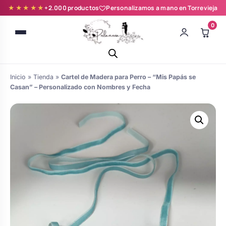
★★★★★
+2.000 productos
Personalizamos a mano en Torrevieja
0
Inicio
»
Tienda
»
Cartel de Madera para Perro – “Mis Papás se
Casan” – Personalizado con Nombres y Fecha
Batas novia y zapatillas
Árboles de Huellas para Primera
Zapatillas personalizadas
Comunión
Batas de comunión personalizadas
Ramos de boda
para niña