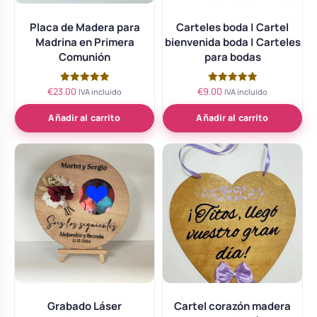
Placa de Madera para
Carteles boda | Cartel
Madrina en Primera
bienvenida boda | Carteles
Comunión
para bodas
€
23.00
€
9.00
Valorado
Valorado
IVA incluido
IVA incluido
con
con
5.00
5.00
de 5
de 5
Añadir al carrito
Añadir al carrito
Grabado Láser
Cartel corazón madera