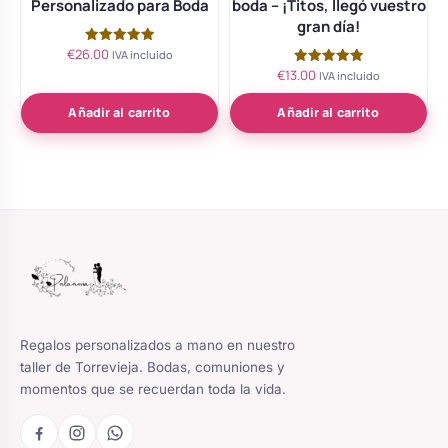
Personalizado para Boda
boda – ¡Titos, llegó vuestro
gran día!
€
26.00
Valorado
IVA incluido
con
€
13.00
Valorado
IVA incluido
5.00
con
de 5
5.00
de 5
Añadir al carrito
Añadir al carrito
Regalos personalizados a mano en nuestro
taller de Torrevieja. Bodas, comuniones y
momentos que se recuerdan toda la vida.