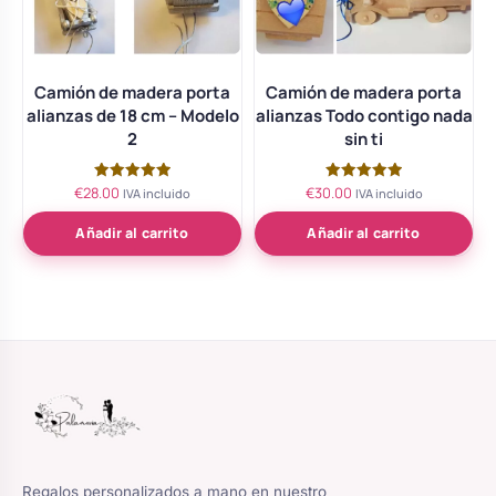
Camión de madera porta
Camión de madera porta
alianzas de 18 cm – Modelo
alianzas Todo contigo nada
2
sin ti
€
28.00
€
30.00
Valorado
Valorado
IVA incluido
IVA incluido
con
con
5.00
5.00
de 5
de 5
Añadir al carrito
Añadir al carrito
Regalos personalizados a mano en nuestro