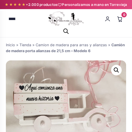
★★★★★
+2.000 productos
Personalizamos a mano en Torrevieja
0
Inicio
»
Tienda
»
Camion de madera para arras y alianzas
»
Camión
de madera porta alianzas de 21,5 cm – Modelo 6
Batas novia y zapatillas
Árboles de Huellas para Primera
Zapatillas personalizadas
Comunión
Batas de comunión personalizadas
Ramos de boda
para niña