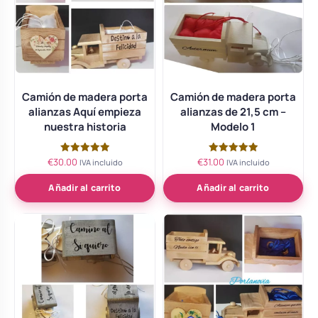
Camión de madera porta
Camión de madera porta
alianzas Aquí empieza
alianzas de 21,5 cm –
nuestra historia
Modelo 1
€
30.00
€
31.00
Valorado
Valorado
IVA incluido
IVA incluido
con
con
5.00
5.00
de 5
de 5
Añadir al carrito
Añadir al carrito