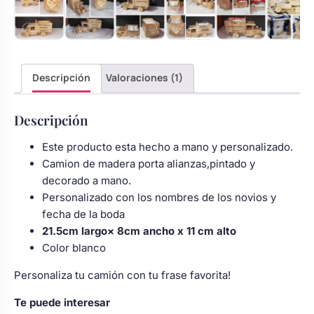
Modelo
Body bebé boda
6
cantidad
Arreglo floral coche
Descripción
Valoraciones (1)
Descripción
Este producto esta hecho a mano y personalizado.
Camion de madera porta alianzas,pintado y
decorado a mano.
Personalizado con los nombres de los novios y
fecha de la boda
21.5cm largo× 8cm ancho x 11 cm alto
Color blanco
Personaliza tu camión con tu frase favorita!
Te puede interesar