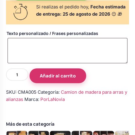
s
Perchas de comunión
Si realizas el pedido hoy,
Fecha estimada
Cajas para arras
Bolsos personalizados
personalizadas
de entrega:
25 de agosto de 2026
😊 🎁
luciones
Rasca y Gana para Comunión:
Porta alianzas
Neceseres personalizados
Texto personalizado / Frases personalizadas
Sorpresas y Diversión
Cojines porta alianzas
Detalles de comunión para invitados
Otros regalos
Camión
Carteles de boda
Ver todo
Añadir al carrito
Ver todo
de
madera
SKU:
CMA005
Categoría:
Camion de madera para arras y
porta
Cuchillos y pala tarta
alianzas
Marca:
PorLaNovia
alianzas
de
21,5
Pulseras damas de honor
cm
Más de esta categoría
–