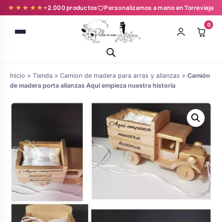
★★★★★
+2.000 productos
Personalizamos a mano en Torrevieja
0
Inicio
»
Tienda
»
Camion de madera para arras y alianzas
»
Camión
de madera porta alianzas Aquí empieza nuestra historia
Batas novia y zapatillas
Árboles de Huellas para Primera
Zapatillas personalizadas
Comunión
Batas de comunión personalizadas
Ramos de boda
para niña