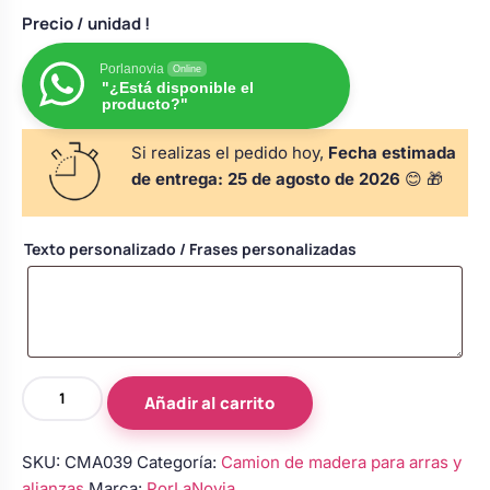
s
Perchas de comunión
Precio
/ unidad !
Cajas para arras
Bolsos personalizados
personalizadas
luciones
Porlanovia
Online
"¿Está disponible el
Rasca y Gana para Comunión:
producto?"
Porta alianzas
Neceseres personalizados
Sorpresas y Diversión
Si realizas el pedido hoy,
Fecha estimada
de entrega:
25 de agosto de 2026
😊 🎁
Cojines porta alianzas
Detalles de comunión para invitados
Otros regalos
Texto personalizado / Frases personalizadas
Carteles de boda
Ver todo
Ver todo
Cuchillos y pala tarta
Camión
Añadir al carrito
de
Pulseras damas de honor
madera
SKU:
CMA039
Categoría:
Camion de madera para arras y
porta
alianzas
Marca:
PorLaNovia