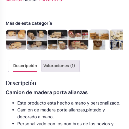
alianzas
Body bebé boda
Aquí
empieza
nuestra
Más de esta categoría
Arreglo floral coche
historia
cantidad
Descripción
Valoraciones (1)
Descripción
Camion de madera porta alianzas
Este producto esta hecho a mano y personalizado.
Camion de madera porta alianzas,pintado y
decorado a mano.
Personalizado con los nombres de los novios y