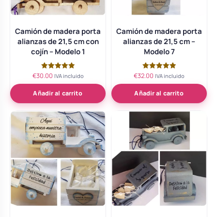
Camión de madera porta
Camión de madera porta
alianzas de 21,5 cm con
alianzas de 21,5 cm –
cojín – Modelo 1
Modelo 7
€
30.00
€
32.00
Valorado
Valorado
IVA incluido
IVA incluido
con
con
5.00
5.00
de 5
de 5
Añadir al carrito
Añadir al carrito