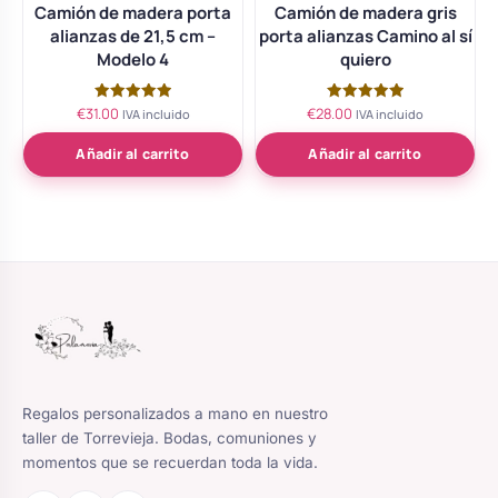
Camión de madera porta
Camión de madera gris
alianzas de 21,5 cm –
porta alianzas Camino al sí
Modelo 4
quiero
€
31.00
€
28.00
Valorado
Valorado
IVA incluido
IVA incluido
con
con
5.00
5.00
de 5
de 5
Añadir al carrito
Añadir al carrito
Regalos personalizados a mano en nuestro
taller de Torrevieja. Bodas, comuniones y
momentos que se recuerdan toda la vida.