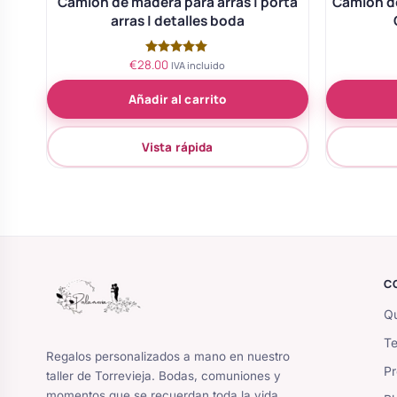
Camion de madera para arras | porta
Camión de
arras | detalles boda
€
28.00
Valorado
IVA incluido
con
5.00
Añadir al carrito
de 5
Vista rápida
C
Qu
Te
Regalos personalizados a mano en nuestro
Pr
taller de Torrevieja. Bodas, comuniones y
momentos que se recuerdan toda la vida.