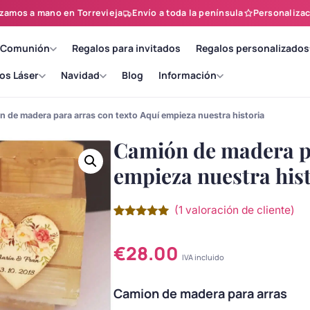
zamos a mano en Torrevieja
Envío a toda la península
Personalizac
 Comunión
Regalos para invitados
Regalos personalizados
os Láser
Navidad
Blog
Información
 de madera para arras con texto Aquí empieza nuestra historia
Camión de madera pa
empieza nuestra his
(
1
valoración de cliente)
Valorado
1
con
5.00
de
5 en base
€
28.00
a
valoración
IVA incluido
de un
cliente
Camion de madera para arras