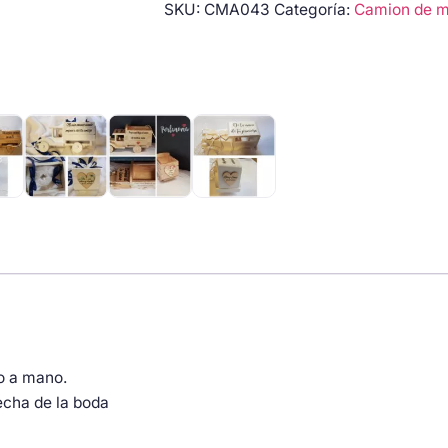
SKU:
CMA043
Categoría:
Camion de ma
para
arras
con
texto
Aquí
empieza
nuestra
historia
cantidad
o a mano.
echa de la boda