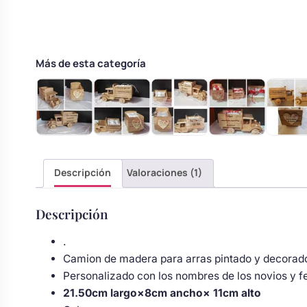
s
Perchas de comunión
Cajas para arras
Bolsos personalizados
personalizadas
luciones
Rasca y Gana para Comunión:
Más de esta categoría
Porta alianzas
Neceseres personalizados
Sorpresas y Diversión
Cojines porta alianzas
Detalles de comunión para invitados
Otros regalos
Carteles de boda
Ver todo
Descripción
Valoraciones (1)
Ver todo
Descripción
Cuchillos y pala tarta
.
Camion de madera para arras pintado y decorad
Pulseras damas de honor
Personalizado con los nombres de los novios y f
21.50cm largo×8cm ancho× 11cm alto