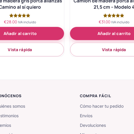
 madera gris porta alianzas
Camión de madera porta al
Camino al sí quiero
21,5 cm – Modelo 
€
28.00
€
31.00
Valorado
Valorado
IVA incluido
IVA incluido
con
con
5.00
5.00
Añadir al carrito
Añadir al carrito
de 5
de 5
Vista rápida
Vista rápida
ONÓCENOS
COMPRA FÁCIL
iénes somos
Cómo hacer tu pedido
stimonios
Envíos
emios
Devoluciones