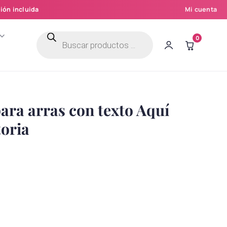
ión incluida
Mi cuenta
Búsqueda
0
de
productos
ra arras con texto Aquí
toria