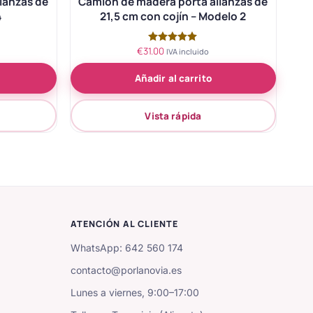
ianzas de
Camión de madera porta alianzas de
4
21,5 cm con cojín – Modelo 2
€
31.00
Valorado
IVA incluido
con
5.00
Añadir al carrito
de 5
Vista rápida
ATENCIÓN AL CLIENTE
WhatsApp: 642 560 174
contacto@porlanovia.es
Lunes a viernes, 9:00–17:00