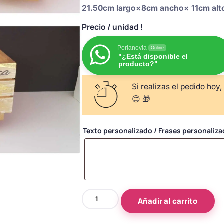
21.50cm largo×8cm ancho× 11cm alt
Precio
/ unidad !
Porlanovia
Online
"¿Está disponible el
producto?"
Si realizas el pedido hoy,
😊 🎁
Texto personalizado / Frases personaliz
Camión
Añadir al carrito
de
madera