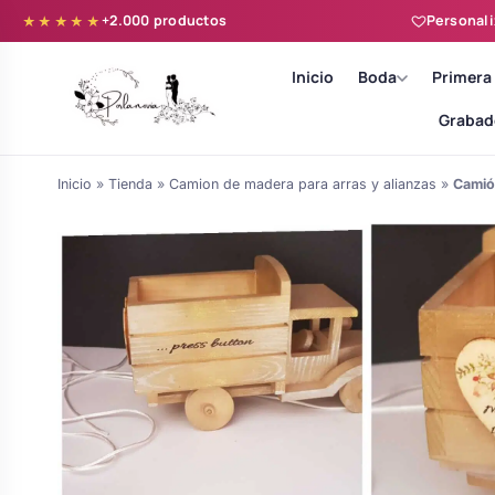
+2.000 productos
Personali
★★★★★
Inicio
Boda
Primera
Grabad
Inicio
»
Tienda
»
Camion de madera para arras y alianzas
»
Camión
Batas novia y zapatillas
Árboles de Huellas para Primera
Zapatillas personalizadas
Comunión
Batas de comunión personalizadas
Ramos de boda
para niña