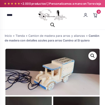
★★★★★
+2.000 productos
Personalizamos a mano en Torrevieja
0
Inicio
»
Tienda
»
Camion de madera para arras y alianzas
»
Camión
de madera con detalles azules para arras Camino al Sí quiero
Batas novia y zapatillas
Árboles de Huellas para Primera
Zapatillas personalizadas
Comunión
Batas de comunión personalizadas
Ramos de boda
para niña