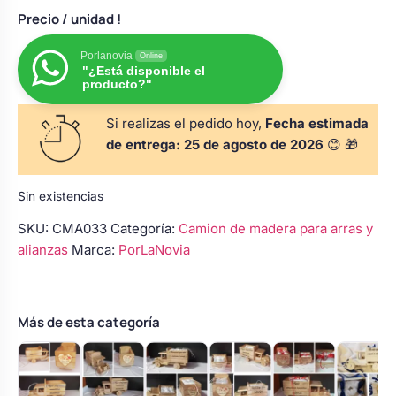
s
Perchas de comunión
Precio
/ unidad !
Cajas para arras
Bolsos personalizados
personalizadas
luciones
Porlanovia
Online
"¿Está disponible el
Rasca y Gana para Comunión:
producto?"
Porta alianzas
Neceseres personalizados
Sorpresas y Diversión
Si realizas el pedido hoy,
Fecha estimada
de entrega:
25 de agosto de 2026
😊 🎁
Cojines porta alianzas
Detalles de comunión para invitados
Otros regalos
Sin existencias
Carteles de boda
Ver todo
Ver todo
SKU:
CMA033
Categoría:
Camion de madera para arras y
alianzas
Marca:
PorLaNovia
Cuchillos y pala tarta
Más de esta categoría
Pulseras damas de honor