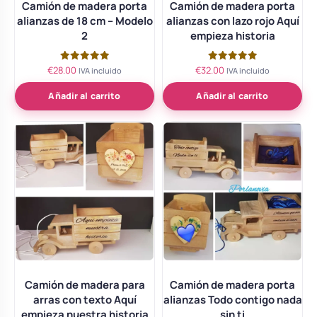
Camión de madera porta
Camión de madera porta
alianzas de 18 cm – Modelo
alianzas con lazo rojo Aquí
2
empieza historia
€
28.00
€
32.00
Valorado
Valorado
IVA incluido
IVA incluido
con
con
5.00
5.00
de 5
de 5
Añadir al carrito
Añadir al carrito
Camión de madera para
Camión de madera porta
arras con texto Aquí
alianzas Todo contigo nada
empieza nuestra historia
sin ti