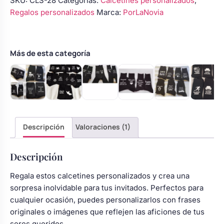
SKU:
CLS-28
Categorías:
Calcetines personalizados
,
Soy
Regalos personalizados
Marca:
PorLaNovia
el
Hermano
motero
cantidad
Más de esta categoría
Descripción
Valoraciones (1)
Descripción
Regala estos calcetines personalizados y crea una
sorpresa inolvidable para tus invitados. Perfectos para
cualquier ocasión, puedes personalizarlos con frases
originales o imágenes que reflejen las aficiones de tus
seres queridos.