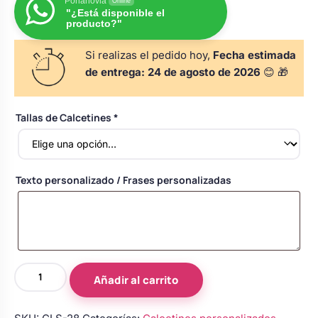
Porlanovia
Online
Body bebé boda
"¿Está disponible el
producto?"
Si realizas el pedido hoy,
Fecha estimada
Arreglo floral coche
de entrega:
24 de agosto de 2026
😊 🎁
Tallas de Calcetines
*
Texto personalizado / Frases personalizadas
Calcetines
Añadir al carrito
personalizados
negros