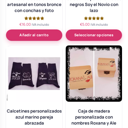
artesanal en tonos bronce
negros Soy el Novio con
con conchas y foto
lazo
€
16.00
€
5.00
Valorado
Valorado
IVA incluido
IVA incluido
con
con
5.00
5.00
de 5
de 5
Añadir al carrito
Seleccionar opciones
Calcetines personalizados
Caja de madera
azul marino pareja
personalizada con
abrazada
nombres Roxana y Ale