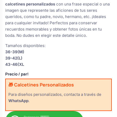
s
calcetines personalizados
con una frase especial o una
Perchas de comunión
Cajas para arras
Bolsos personalizados
imagen que represente las aficiones de tus seres
personalizadas
luciones
queridos, como tu padre, novio, hermano, etc. ¡Ideales
para cualquier invitado! Perfectos para conservar
Rasca y Gana para Comunión:
Porta alianzas
Neceseres personalizados
recuerdos memorables y obtener fotos únicas en tu
Sorpresas y Diversión
boda. No dudes en elegir este detalle único.
Cojines porta alianzas
Tamaños disponibles:
Detalles de comunión para invitados
Otros regalos
36-39(M)
39-42(L)
Carteles de boda
43-46(XL
Ver todo
Ver todo
Precio
/ par!
Cuchillos y pala tarta
🎁 Calcetines Personalizados
Para diseños personalizados, contacta a través de
WhatsApp
.
Pulseras damas de honor