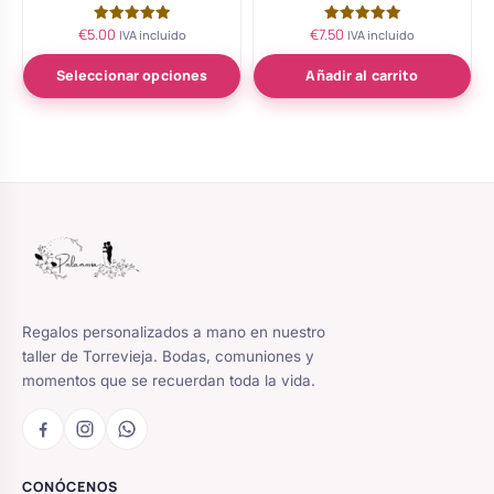
€
5.00
€
7.50
Valorado
Valorado
IVA incluido
IVA incluido
con
con
5.00
5.00
de 5
de 5
Seleccionar opciones
Añadir al carrito
Regalos personalizados a mano en nuestro
taller de Torrevieja. Bodas, comuniones y
momentos que se recuerdan toda la vida.
CONÓCENOS