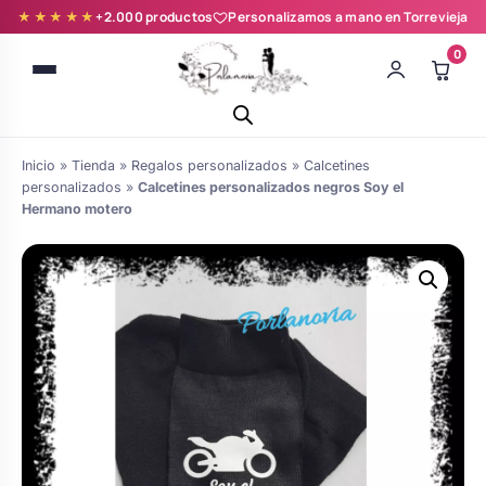
★★★★★
+2.000 productos
Personalizamos a mano en Torrevieja
0
Inicio
»
Tienda
»
Regalos personalizados
»
Calcetines
personalizados
»
Calcetines personalizados negros Soy el
Hermano motero
Batas novia y zapatillas
Árboles de Huellas para Primera
Zapatillas personalizadas
Comunión
Batas de comunión personalizadas
Ramos de boda
para niña