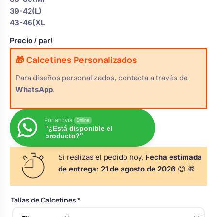
s
Perchas de comunión
39-42(L)
Cajas para arras
Bolsos personalizados
personalizadas
43-46(XL
luciones
Precio
/ par!
Rasca y Gana para Comunión:
Porta alianzas
Neceseres personalizados
Sorpresas y Diversión
🎁 Calcetines Personalizados
Para diseños personalizados, contacta a través de
Cojines porta alianzas
Detalles de comunión para invitados
Otros regalos
WhatsApp
.
Carteles de boda
Ver todo
Porlanovia
Ver todo
Online
"¿Está disponible el
producto?"
Cuchillos y pala tarta
Si realizas el pedido hoy,
Fecha estimada
de entrega:
21 de agosto de 2026
😊 🎁
Pulseras damas de honor
Tallas de Calcetines
*