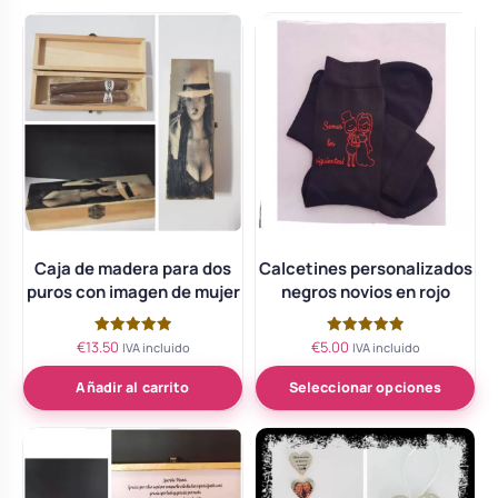
Caja de madera para dos
Calcetines personalizados
puros con imagen de mujer
negros novios en rojo
€
13.50
€
5.00
Valorado
Valorado
IVA incluido
IVA incluido
con
con
5.00
5.00
de 5
de 5
Añadir al carrito
Seleccionar opciones