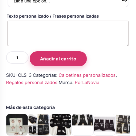
Body bebé boda
Texto personalizado / Frases personalizadas
Arreglo floral coche
Calcetines
Añadir al carrito
personalizados
padrino
SKU:
CLS-3
Categorías:
Calcetines personalizados
,
Beatles
Regalos personalizados
Marca:
PorLaNovia
y
marino
náutico
cantidad
Más de esta categoría