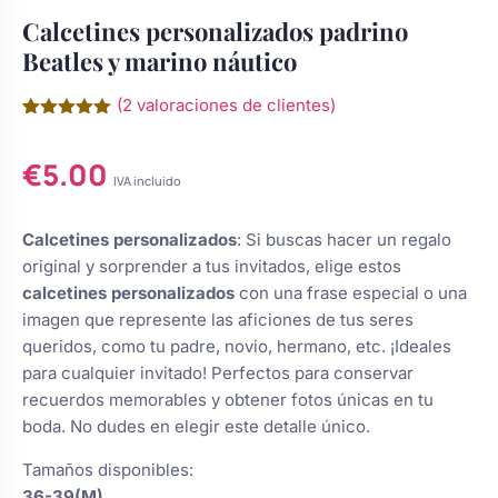
Calcetines personalizados padrino
Chocolatinas Personalizadas para
Camafeos personalizados
Cuadros personalizados
Beatles y marino náutico
Comuniones
(
2
valoraciones de clientes)
Coronas y tocados de comunión
Coronas de flores
Copas personalizadas
Grabados Láser en Madera
Valorado
2
para niña
con
5.00
€
5.00
de 5 en
base a
IVA incluido
Cruces de madera para primera
valoraciones
Tocados
Calcetines personalizados
Grabado Láser en Metal
s de Navidad
de clientes
comunión
Calcetines personalizados
: Si buscas hacer un regalo
original y sorprender a tus invitados, elige estos
Cuadros de comunión
Ligas de novia
Gemelos Personalizados
calcetines personalizados
con una frase especial o una
Ver todo
do
personalizados para recuerdo
imagen que represente las aficiones de tus seres
queridos, como tu padre, novio, hermano, etc. ¡Ideales
Juego dominó de madera
sotros
Perchas boda
Cúpula de cristal
para cualquier invitado! Perfectos para conservar
personalizado para comunión
recuerdos memorables y obtener fotos únicas en tu
?
boda. No dudes en elegir este detalle único.
Regalos para niña de comunión:
Ceremonia de la arena
Botellas decoradas
muñecas y joyas
Tamaños disponibles:
36-39(M)