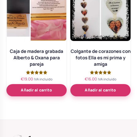
Caja de madera grabada
Colgante de corazones con
Alberto & Oxana para
fotos Ella es mi prima y
pareja
amiga
€
19.00
€
16.00
Valorado
Valorado
IVA incluido
IVA incluido
con
con
5.00
5.00
de 5
de 5
Añadir al carrito
Añadir al carrito