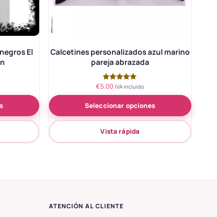
negros El
Calcetines personalizados azul marino
in
pareja abrazada
€
5.00
Valorado
IVA incluido
con
5.00
s
Seleccionar opciones
de 5
Vista rápida
ATENCIÓN AL CLIENTE