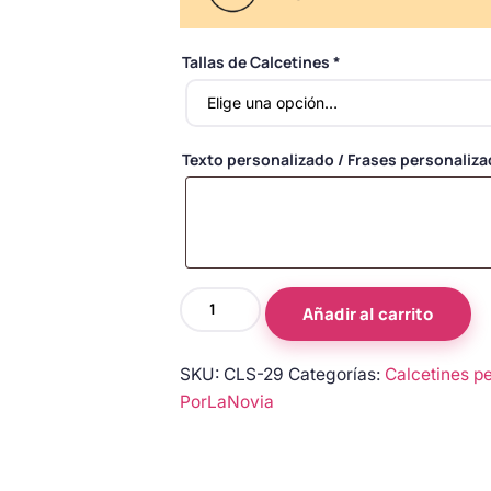
Tallas de Calcetines
*
Texto personalizado / Frases personaliz
Calcetines
Añadir al carrito
personalizados
para
SKU:
CLS-29
Categorías:
Calcetines p
bodas
PorLaNovia
cantidad