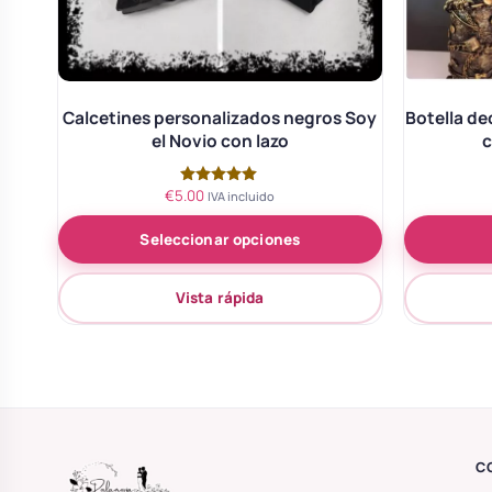
Calcetines personalizados negros Soy
Botella de
el Novio con lazo
c
€
5.00
Valorado
IVA incluido
con
5.00
Seleccionar opciones
de 5
Vista rápida
C