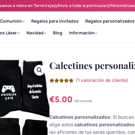
zamos a mano en Torrevieja
Envío a toda la península
Personalizac
 Comunión
Regalos para invitados
Regalos personalizados
os Láser
Navidad
Blog
Información
Calcetines personal
(
1
valoración de cliente)
Valorado
1
con
5.00
de
5 en base
€
5.00
a
valoración
IVA incluido
de un
cliente
Calcetines personalizados
: Si buscas
elige estos
calcetines personalizados
las aficiones de tus seres queridos, co