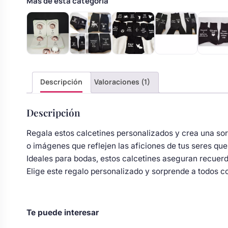
Más de esta categoría
Body bebé boda
Arreglo floral coche
Descripción
Valoraciones (1)
Descripción
Regala estos calcetines personalizados y crea una sorp
o imágenes que reflejen las aficiones de tus seres que
Ideales para bodas, estos calcetines aseguran recuerd
Elige este regalo personalizado y sorprende a todos co
Te puede interesar