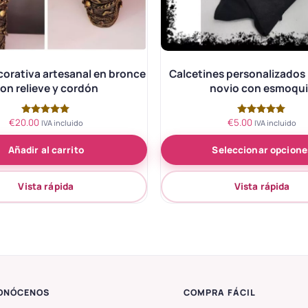
corativa artesanal en bronce
Calcetines personalizados 
on relieve y cordón
novio con esmoqu
€
20.00
€
5.00
Valorado
Valorado
IVA incluido
IVA incluido
con
con
5.00
5.00
Añadir al carrito
Seleccionar opcione
de 5
de 5
Vista rápida
Vista rápida
ONÓCENOS
COMPRA FÁCIL