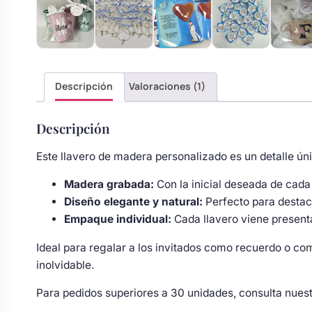
Body bebé boda
Arreglo floral coche
Descripción
Valoraciones (1)
Descripción
Este llavero de madera personalizado es un detalle ún
Madera grabada:
Con la inicial deseada de cada
Diseño elegante y natural:
Perfecto para destac
Empaque individual:
Cada llavero viene present
Ideal para regalar a los invitados como recuerdo o com
inolvidable.
Para pedidos superiores a 30 unidades, consulta nues