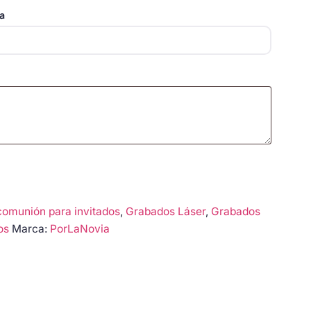
ta
comunión para invitados
,
Grabados Láser
,
Grabados
os
Marca:
PorLaNovia