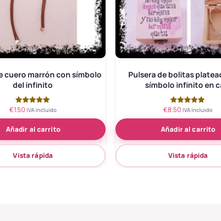
e cuero marrón con símbolo
Pulsera de bolitas plate
del infinito
símbolo infinito en c
€
1.50
€
8.50
Valorado
Valorado
IVA incluido
IVA incluido
con
con
5.00
5.00
Añadir al carrito
Añadir al carrito
de 5
de 5
Vista rápida
Vista rápida