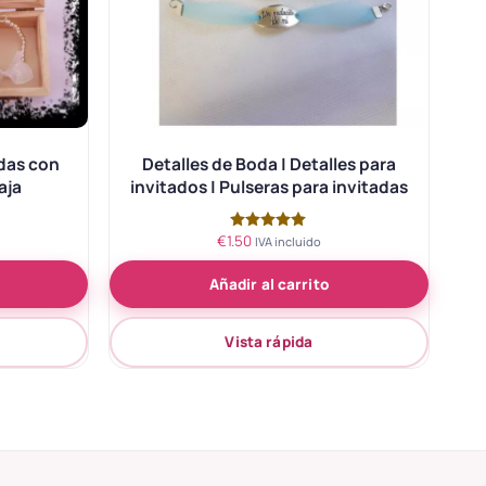
adas con
Detalles de Boda | Detalles para
aja
invitados | Pulseras para invitadas
€
1.50
Valorado
IVA incluido
con
5.00
Añadir al carrito
de 5
Vista rápida