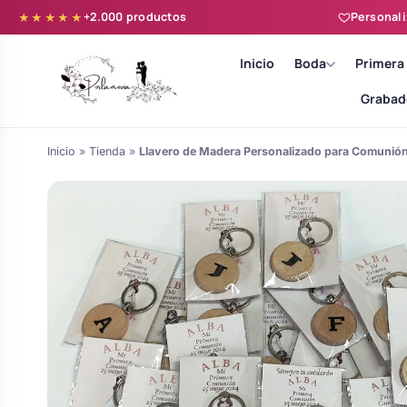
+2.000 productos
Personali
★★★★★
Inicio
Boda
Primera
Grabad
Inicio
»
Tienda
»
Llavero de Madera Personalizado para Comunió
Batas novia y zapatillas
Árboles de Huellas para Primera
Zapatillas personalizadas
Comunión
Batas de comunión personalizadas
Ramos de boda
para niña