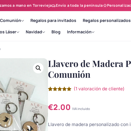
zamos a mano en Torrevieja
Envío a toda la península
Personalizac
 Comunión
Regalos para invitados
Regalos personalizados
os Láser
Navidad
Blog
Información
n
Llavero de Madera P
Comunión
(
1
valoración de cliente)
Valorado
1
con
5.00
de
5 en base
€
2.00
a
valoración
IVA incluido
de un
cliente
Llavero de madera personalizado con i