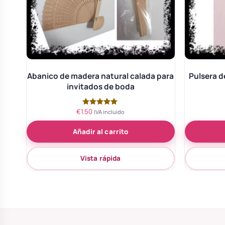
Abanico de madera natural calada para
Pulsera d
invitados de boda
€
1.50
Valorado
IVA incluido
con
5.00
Añadir al carrito
de 5
Vista rápida