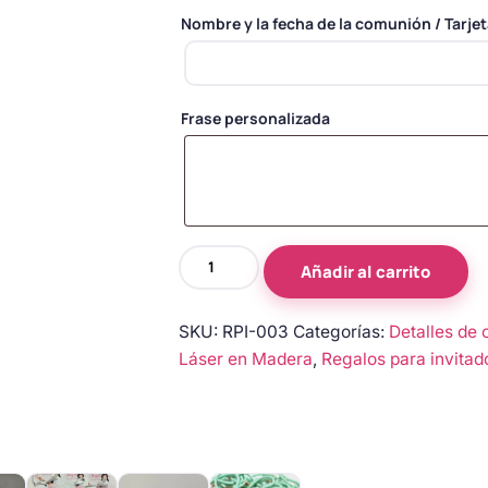
Nombre y la fecha de la comunión / Tarje
Frase personalizada
Llavero
Añadir al carrito
de
Madera
SKU:
RPI-003
Categorías:
Detalles de 
Personalizado
Láser en Madera
,
Regalos para invitad
para
Comunión
cantidad