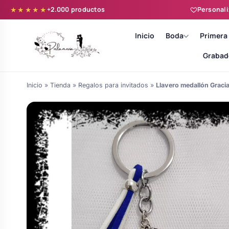
+2.000 productos
Personali
★★★★★
Inicio
Boda
Primera
Grabad
Inicio
»
Tienda
»
Regalos para invitados
»
Llavero medallón Graci
Batas novia y zapatillas
Árboles de Huellas para Primera
Zapatillas personalizadas
Comunión
Batas de comunión personalizadas
Ramos de boda
para niña