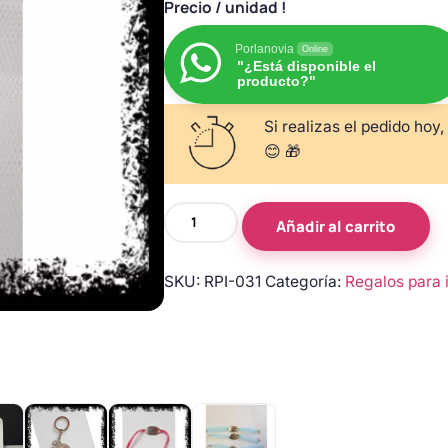
Precio
/ unidad !
Porlanovia
Online
"¿Está disponible el
producto?"
Si realizas el pedido hoy,
😊 🎁
Llavero
Añadir al carrito
medallón
Gracias
SKU:
RPI-031
Categoría:
Regalos para 
por
acompañarme
con
árbol
de
la
vida