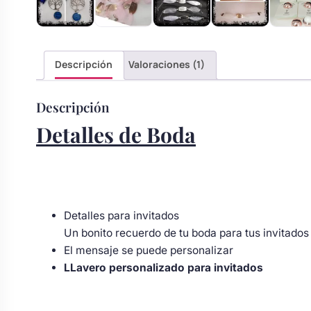
s
Perchas de comunión
Cajas para arras
Bolsos personalizados
personalizadas
luciones
Rasca y Gana para Comunión:
Descripción
Valoraciones (1)
Porta alianzas
Neceseres personalizados
Sorpresas y Diversión
Descripción
Cojines porta alianzas
Detalles de comunión para invitados
Otros regalos
Detalles de Boda
Carteles de boda
Ver todo
Ver todo
Detalles para invitados
Cuchillos y pala tarta
Un bonito recuerdo de tu boda para tus invitado
El mensaje se puede personalizar
LLavero personalizado para invitados
Pulseras damas de honor