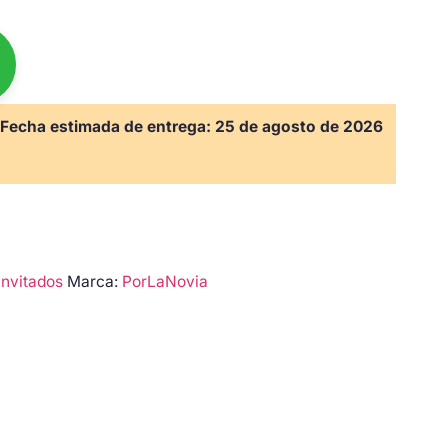
Fecha estimada de entrega:
25 de agosto de 2026
invitados
Marca:
PorLaNovia