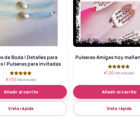
es de Boda | Detalles para
Pulseras Amigas hoy mañan
s | Pulseras para invitadas
€
1.00
Valorado
IVA incluido
con
€
1.50
Valorado
IVA incluido
5.00
con
de 5
5.00
Añadir al carrito
Añadir al carrito
de 5
Vista rápida
Vista rápida