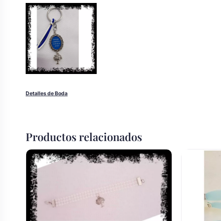
Body bebé boda
Arreglo floral coche
Detalles de Boda
Productos relacionados