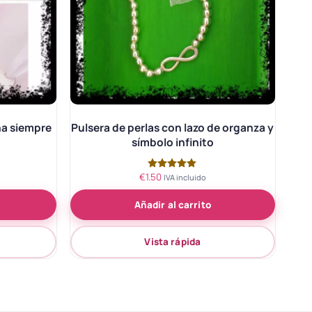
a siempre
Pulsera de perlas con lazo de organza y
símbolo infinito
€
1.50
Valorado
IVA incluido
con
5.00
Añadir al carrito
de 5
Vista rápida