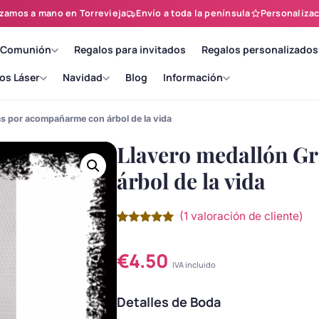
zamos a mano en Torrevieja
Envío a toda la península
Personalizac
 Comunión
Regalos para invitados
Regalos personalizados
os Láser
Navidad
Blog
Información
as por acompañarme con árbol de la vida
Llavero medallón G
árbol de la vida
(
1
valoración de cliente)
Valorado
1
con
5.00
de
5 en base
€
4.50
a
valoración
IVA incluido
de un
cliente
Detalles de Boda