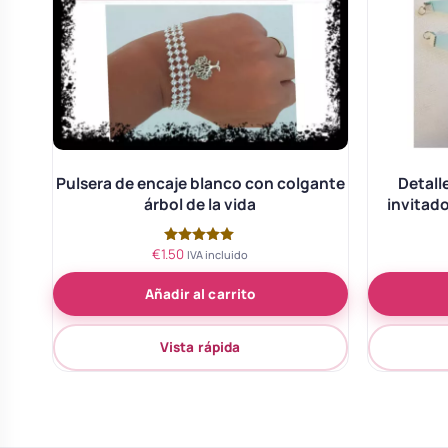
Pulsera de encaje blanco con colgante
Detall
árbol de la vida
invitado
€
1.50
Valorado
IVA incluido
con
5.00
Añadir al carrito
de 5
Vista rápida