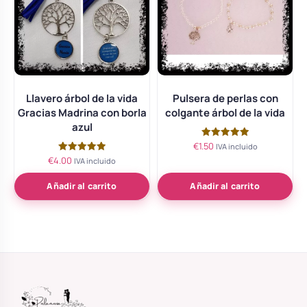
Llavero árbol de la vida
Pulsera de perlas con
Gracias Madrina con borla
colgante árbol de la vida
azul
€
1.50
Valorado
IVA incluido
con
€
4.00
Valorado
IVA incluido
5.00
con
de 5
5.00
de 5
Añadir al carrito
Añadir al carrito