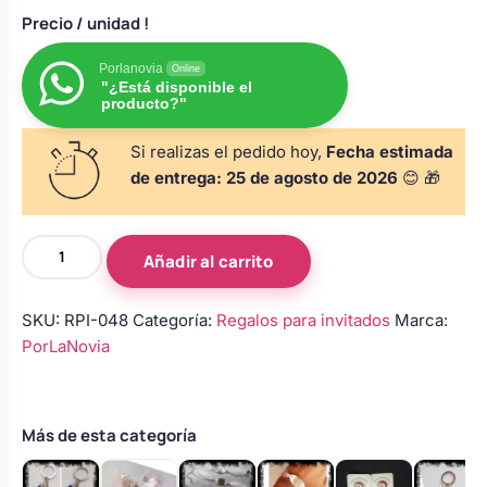
s
Perchas de comunión
Precio
/ unidad !
Cajas para arras
Bolsos personalizados
personalizadas
luciones
Porlanovia
Online
"¿Está disponible el
Rasca y Gana para Comunión:
producto?"
Porta alianzas
Neceseres personalizados
Sorpresas y Diversión
Si realizas el pedido hoy,
Fecha estimada
de entrega:
25 de agosto de 2026
😊 🎁
Cojines porta alianzas
Detalles de comunión para invitados
Otros regalos
Llaveros
Añadir al carrito
Carteles de boda
Ver todo
personalizados
Ver todo
para
SKU:
RPI-048
Categoría:
Regalos para invitados
Marca:
invitados
PorLaNovia
Cuchillos y pala tarta
de
boda
–
Pulseras damas de honor
Modelo
Más de esta categoría
4
cantidad