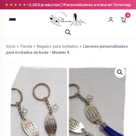
★★★★★
+2.000 productos
Personalizamos a mano en Torrevieja
0
Inicio
»
Tienda
»
Regalos para invitados
»
Llaveros personalizados
para invitados de boda – Modelo 4
Batas novia y zapatillas
Árboles de Huellas para Primera
Zapatillas personalizadas
Comunión
Batas de comunión personalizadas
Ramos de boda
para niña