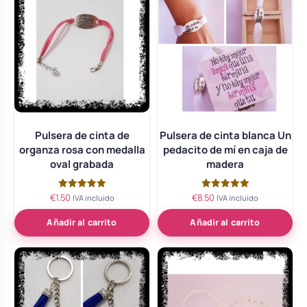
Pulsera de cinta de
Pulsera de cinta blanca Un
organza rosa con medalla
pedacito de mí en caja de
oval grabada
madera
€
1.50
€
8.50
Valorado
Valorado
IVA incluido
IVA incluido
con
con
5.00
5.00
de 5
de 5
Añadir al carrito
Añadir al carrito