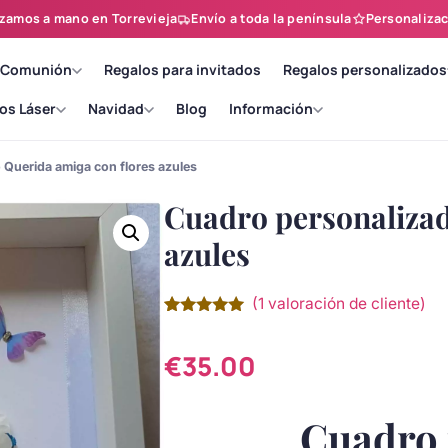
zamos a mano en Torrevieja
Envío a toda la península
Personalizac
 Comunión
Regalos para invitados
Regalos personalizados
os Láser
Navidad
Blog
Información
 Querida amiga con flores azules
Cuadro personalizad
azules
(
1
valoración de cliente)
Valorado
1
con
5.00
de
5 en base
€
35.00
a
valoración
de un
cliente
Cuadro 