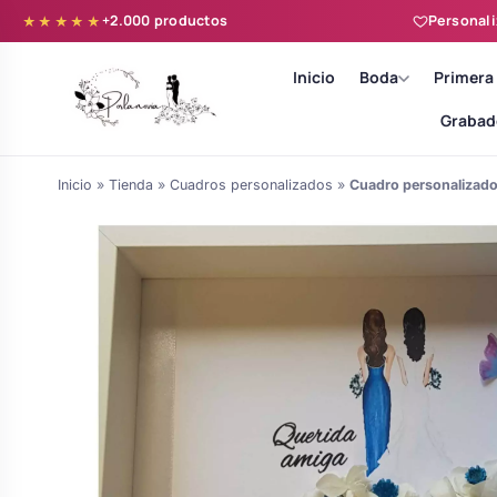
+2.000 productos
Personali
★★★★★
Inicio
Boda
Primera
Grabad
Inicio
»
Tienda
»
Cuadros personalizados
»
Cuadro personalizado
Batas novia y zapatillas
Árboles de Huellas para Primera
Zapatillas personalizadas
Comunión
Batas de comunión personalizadas
Ramos de boda
para niña