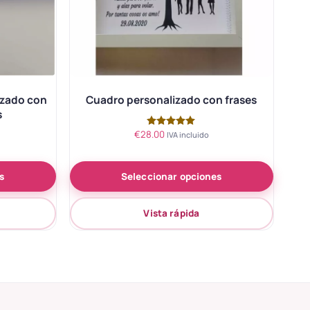
izado con
Cuadro personalizado con frases
s
€
28.00
Valorado
IVA incluido
con
5.00
de 5
s
Seleccionar opciones
Vista rápida