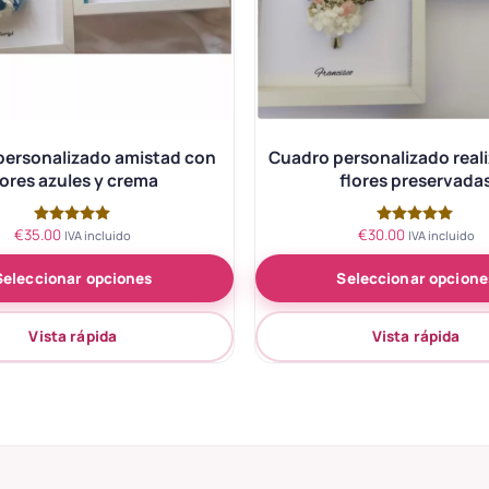
personalizado amistad con
Cuadro personalizado real
lores azules y crema
flores preservada
€
35.00
€
30.00
Valorado
Valorado
IVA incluido
IVA incluido
con
con
5.00
5.00
Seleccionar opciones
Seleccionar opcione
de 5
de 5
Vista rápida
Vista rápida