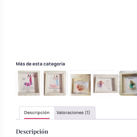
Body bebé boda
Arreglo floral coche
Más de esta categoría
Descripción
Valoraciones (1)
Descripción