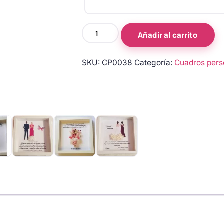
Cuadro
Añadir al carrito
personalizado
Querida
SKU:
CP0038
Categoría:
Cuadros pers
amiga
con
flores
azules
cantidad