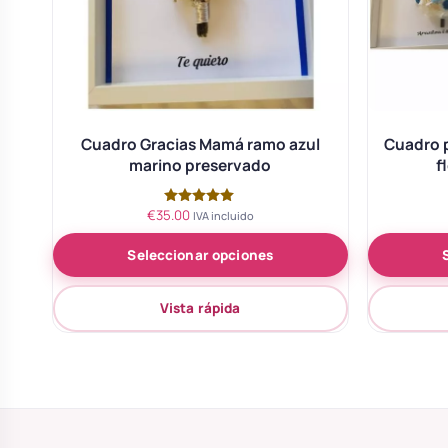
Cuadro Gracias Mamá ramo azul
Cuadro 
marino preservado
f
€
35.00
Valorado
IVA incluido
con
5.00
Seleccionar opciones
de 5
Vista rápida