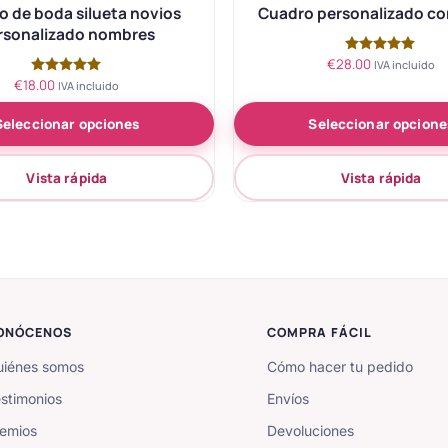
 de boda silueta novios
Cuadro personalizado co
rsonalizado nombres
€
28.00
Valorado
IVA incluido
con
€
18.00
Valorado
IVA incluido
5.00
con
de 5
5.00
Seleccionar opciones
Seleccionar opcione
de 5
Vista rápida
Vista rápida
ONÓCENOS
COMPRA FÁCIL
iénes somos
Cómo hacer tu pedido
stimonios
Envíos
emios
Devoluciones