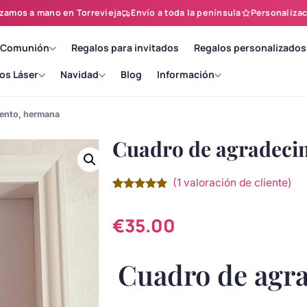
zamos a mano en Torrevieja
Envío a toda la península
Personalizac
 Comunión
Regalos para invitados
Regalos personalizados
os Láser
Navidad
Blog
Información
iento, hermana
Cuadro de agradeci
(
1
valoración de cliente)
Valorado
1
con
5.00
de
5 en base
€
35.00
a
valoración
de un
cliente
Cuadro de agr