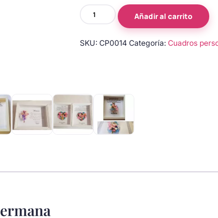
Cuadro
Añadir al carrito
de
agradecimiento,
SKU:
CP0014
Categoría:
Cuadros pers
hermana
cantidad
hermana