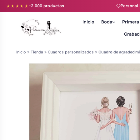
+2.000 productos
Personali
★★★★★
Inicio
Boda
Primera
Grabad
Inicio
»
Tienda
»
Cuadros personalizados
»
Cuadro de agradecim
Batas novia y zapatillas
Árboles de Huellas para Primera
Zapatillas personalizadas
Comunión
Batas de comunión personalizadas
Ramos de boda
para niña