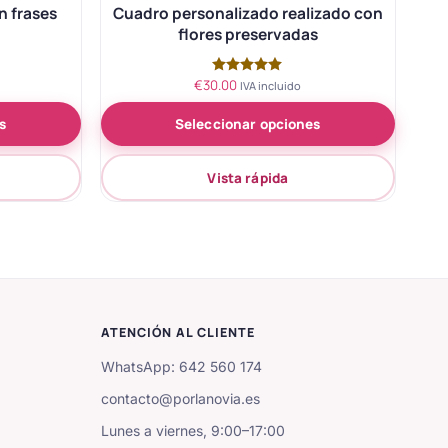
n frases
Cuadro personalizado realizado con
flores preservadas
€
30.00
Valorado
IVA incluido
con
5.00
s
Seleccionar opciones
de 5
Vista rápida
ATENCIÓN AL CLIENTE
WhatsApp: 642 560 174
contacto@porlanovia.es
Lunes a viernes, 9:00–17:00