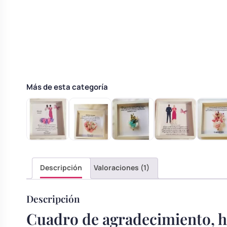
Body bebé boda
Arreglo floral coche
Más de esta categoría
Descripción
Valoraciones (1)
Descripción
Cuadro de agradecimiento, 