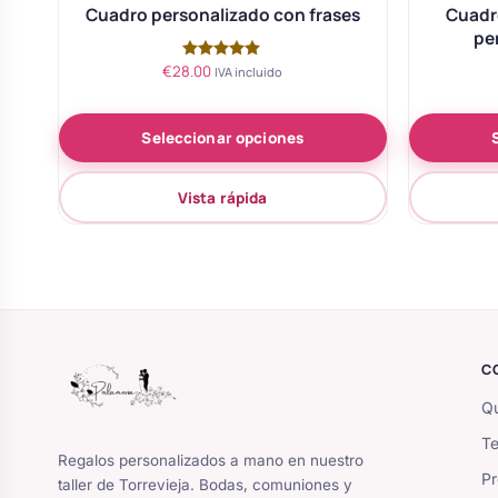
Cuadro personalizado con frases
Cuadro
pe
€
28.00
Valorado
IVA incluido
con
5.00
de 5
Seleccionar opciones
Vista rápida
C
Qu
Te
Regalos personalizados a mano en nuestro
Pr
taller de Torrevieja. Bodas, comuniones y