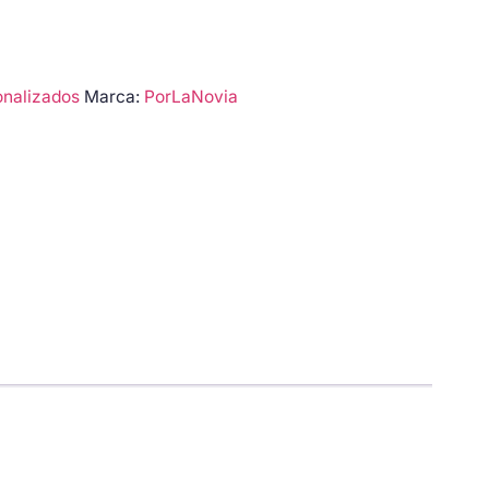
onalizados
Marca:
PorLaNovia