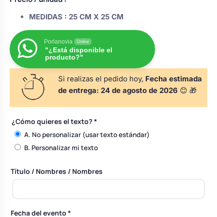
s
Perchas de comunión
Cajas para arras
Bolsos personalizados
MEDIDAS :
25 CM X 25 CM
personalizadas
luciones
Porlanovia
Rasca y Gana para Comunión:
Online
Porta alianzas
"¿Está disponible el
Neceseres personalizados
Sorpresas y Diversión
producto?"
Si realizas el pedido hoy,
Fecha estimada
Cojines porta alianzas
Detalles de comunión para invitados
Otros regalos
de entrega:
24 de agosto de 2026
😊 🎁
Carteles de boda
Ver todo
¿Cómo quieres el texto?
*
Ver todo
A. No personalizar (usar texto estándar)
B. Personalizar mi texto
Cuchillos y pala tarta
Título / Nombres / Nombres
Pulseras damas de honor
Fecha del evento
*