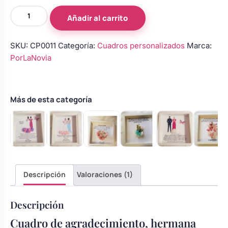
Cuadro
Añadir al carrito
de
agradecimiento,
SKU:
CP0011
Categoría:
Cuadros personalizados
Marca:
hermana
PorLaNovia
cantidad
Más de esta categoría
Descripción
Valoraciones (1)
Descripción
Cuadro de agradecimiento, hermana