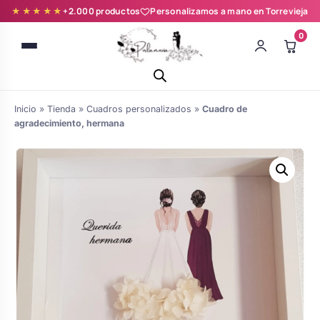
★★★★★
+2.000 productos
Personalizamos a mano en Torrevieja
0
Inicio
»
Tienda
»
Cuadros personalizados
»
Cuadro de
agradecimiento, hermana
Batas novia y zapatillas
Árboles de Huellas para Primera
Zapatillas personalizadas
Comunión
Batas de comunión personalizadas
Ramos de boda
para niña