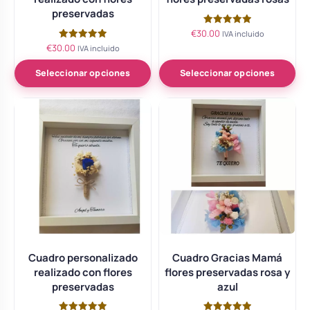
preservadas
€
30.00
Valorado
IVA incluido
con
€
30.00
Valorado
IVA incluido
5.00
con
de 5
5.00
de 5
Seleccionar opciones
Seleccionar opciones
Cuadro personalizado
Cuadro Gracias Mamá
realizado con flores
flores preservadas rosa y
preservadas
azul