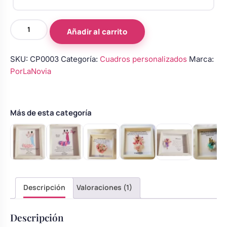
Cuadro
Añadir al carrito
de
agradecimiento,
SKU:
CP0003
Categoría:
Cuadros personalizados
Marca:
mamá
PorLaNovia
–
Modelo
2
cantidad
Más de esta categoría
Descripción
Valoraciones (1)
Descripción