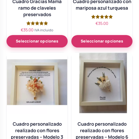
Cuadro Gracias Mamá
Cuadro personalizado con
ramo de claveles
mariposa azul turquesa
preservados
€
35.00
Valorado
con
€
35.00
Valorado
IVA incluido
5.00
con
de 5
5.00
de 5
Seleccionar opciones
Seleccionar opciones
Cuadro personalizado
Cuadro personalizado
realizado con flores
realizado con flores
preservadas – Modelo 3
preservadas – Modelo 6