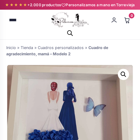
★★★★★
+2.000 productos
Personalizamos a mano en Torrevieja
0
Inicio
»
Tienda
»
Cuadros personalizados
»
Cuadro de
agradecimiento, mamá – Modelo 2
Batas novia y zapatillas
Árboles de Huellas para Primera
Zapatillas personalizadas
Comunión
Batas de comunión personalizadas
Ramos de boda
para niña