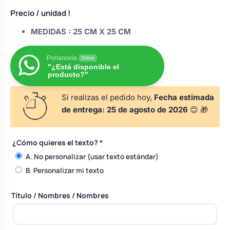
s
Perchas de comunión
Precio
/ unidad !
Cajas para arras
Bolsos personalizados
personalizadas
luciones
MEDIDAS :
25 CM X 25 CM
Rasca y Gana para Comunión:
Porta alianzas
Neceseres personalizados
Sorpresas y Diversión
Porlanovia
Online
"¿Está disponible el
producto?"
Cojines porta alianzas
Detalles de comunión para invitados
Otros regalos
Si realizas el pedido hoy,
Fecha estimada
de entrega:
25 de agosto de 2026
😊 🎁
Carteles de boda
Ver todo
Ver todo
¿Cómo quieres el texto?
*
A. No personalizar (usar texto estándar)
Cuchillos y pala tarta
B. Personalizar mi texto
Título / Nombres / Nombres
Pulseras damas de honor