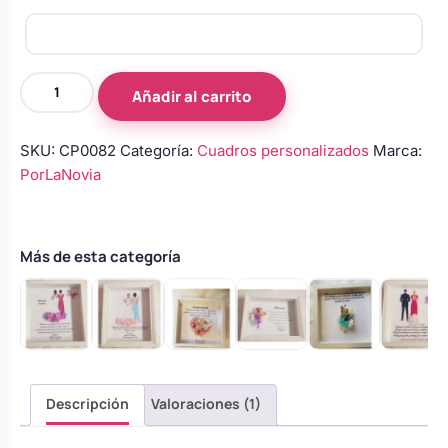
Cuadro
Añadir al carrito
personalizado
realizado
SKU:
CP0082
Categoría:
Cuadros personalizados
Marca:
con
PorLaNovia
flores
preservadas
cantidad
Más de esta categoría
Descripción
Valoraciones (1)