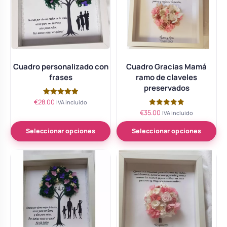
Cuadro personalizado con
Cuadro Gracias Mamá
frases
ramo de claveles
preservados
€
28.00
Valorado
IVA incluido
con
€
35.00
Valorado
IVA incluido
5.00
con
de 5
5.00
de 5
Seleccionar opciones
Seleccionar opciones