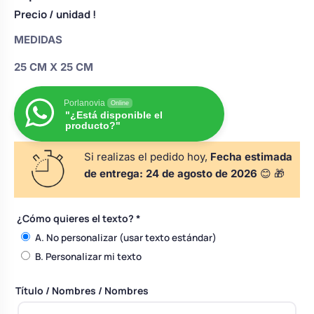
s
Perchas de comunión
Precio
/ unidad !
Cajas para arras
Bolsos personalizados
personalizadas
MEDIDAS
luciones
Rasca y Gana para Comunión:
25 CM X 25 CM
Porta alianzas
Neceseres personalizados
Sorpresas y Diversión
Porlanovia
Online
"¿Está disponible el
Cojines porta alianzas
Detalles de comunión para invitados
Otros regalos
producto?"
Si realizas el pedido hoy,
Fecha estimada
Carteles de boda
de entrega:
24 de agosto de 2026
😊 🎁
Ver todo
Ver todo
¿Cómo quieres el texto?
*
Cuchillos y pala tarta
A. No personalizar (usar texto estándar)
B. Personalizar mi texto
Pulseras damas de honor
Título / Nombres / Nombres