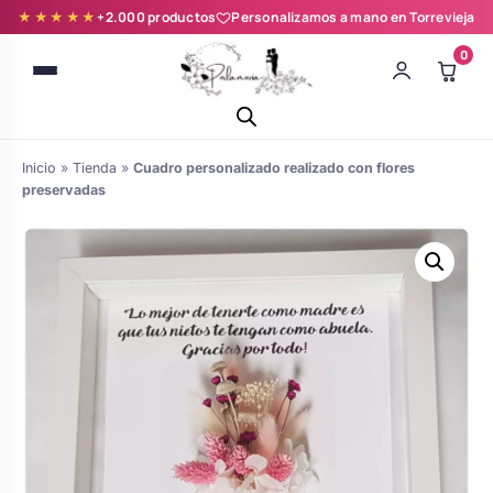
★★★★★
+2.000 productos
Personalizamos a mano en Torrevieja
0
Inicio
»
Tienda
»
Cuadro personalizado realizado con flores
preservadas
Batas novia y zapatillas
Árboles de Huellas para Primera
Zapatillas personalizadas
Comunión
Batas de comunión personalizadas
Ramos de boda
para niña