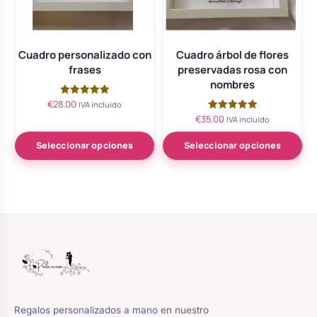
Cuadro personalizado con
Cuadro árbol de flores
frases
preservadas rosa con
nombres
€
28.00
Valorado
IVA incluido
con
€
35.00
Valorado
IVA incluido
5.00
con
de 5
5.00
de 5
Seleccionar opciones
Seleccionar opciones
Regalos personalizados a mano en nuestro