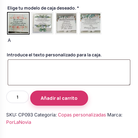
Body bebé boda
Elige tu modelo de caja deseado.
*
Arreglo floral coche
A
Introduce el texto personalizado para la caja.
Copas
Añadir al carrito
de
novios
SKU:
CP093
Categoría:
Copas personalizadas
Marca:
personalizadas
PorLaNovia
en
azul