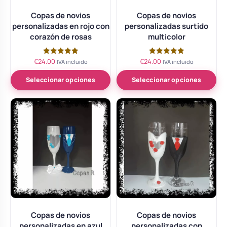
Copas de novios
Copas de novios
personalizadas en rojo con
personalizadas surtido
corazón de rosas
multicolor
€
24.00
€
24.00
Valorado
Valorado
IVA incluido
IVA incluido
con
con
5.00
5.00
de 5
de 5
Seleccionar opciones
Seleccionar opciones
Copas de novios
Copas de novios
personalizadas en azul
personalizadas con