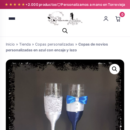
★★★★★
+2.000 productos
Personalizamos a mano en Torrevieja
0
Inicio
»
Tienda
»
Copas personalizadas
»
Copas de novios
personalizadas en azul con encaje y lazo
Batas novia y zapatillas
Árboles de Huellas para Primera
Zapatillas personalizadas
Comunión
Batas de comunión personalizadas
Ramos de boda
para niña