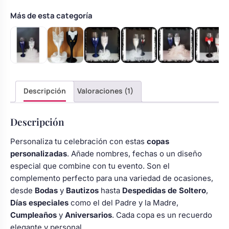
con
encaje
Más de esta categoría
y
lazo
cantidad
Descripción
Valoraciones (1)
Descripción
Personaliza tu celebración con estas
copas
personalizadas
. Añade nombres, fechas o un diseño
especial que combine con tu evento. Son el
complemento perfecto para una variedad de ocasiones,
desde
Bodas
y
Bautizos
hasta
Despedidas de Soltero
,
Días especiales
como el del Padre y la Madre,
Cumpleaños
y
Aniversarios
. Cada copa es un recuerdo
elegante y personal.