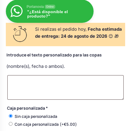
s
Perchas de comunión
Porlanovia
Cajas para arras
Online
Bolsos personalizados
personalizadas
"¿Está disponible el
producto?"
luciones
Rasca y Gana para Comunión:
Porta alianzas
Si realizas el pedido hoy,
Fecha estimada
Neceseres personalizados
Sorpresas y Diversión
de entrega:
24 de agosto de 2026
😊 🎁
Cojines porta alianzas
Detalles de comunión para invitados
Otros regalos
Introduce el texto personalizado para las copas
(nombre(s), fecha o ambos).
Carteles de boda
Ver todo
Ver todo
Cuchillos y pala tarta
Caja personalizada
*
Pulseras damas de honor
Sin caja personalizada
Con caja personalizada
(+
€
5.00
)