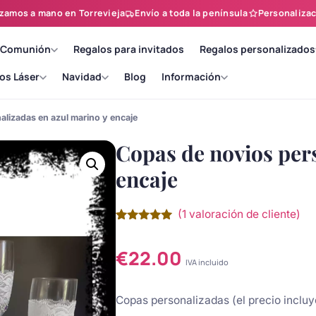
zamos a mano en Torrevieja
Envío a toda la península
Personalizac
 Comunión
Regalos para invitados
Regalos personalizados
os Láser
Navidad
Blog
Información
lizadas en azul marino y encaje
Copas de novios per
encaje
(
1
valoración de cliente)
Valorado
1
con
5.00
de
5 en base
€
22.00
a
valoración
IVA incluido
de un
cliente
Copas personalizadas (el precio inclu