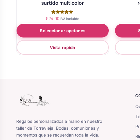
surtido multicolor
r
€
24.00
Valorado
IVA incluido
con
5.00
Seleccionar opciones
de 5
Vista rápida
C
Qu
Te
Regalos personalizados a mano en nuestro
Pr
taller de Torrevieja. Bodas, comuniones y
momentos que se recuerdan toda la vida.
Bl