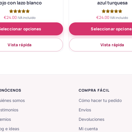
ojo con lazo blanco
azul turquesa
€
24.00
€
24.00
Valorado
Valorado
IVA incluido
IVA incluido
con
con
5.00
5.00
Seleccionar opciones
Seleccionar opcione
de 5
de 5
Vista rápida
Vista rápida
ONÓCENOS
COMPRA FÁCIL
iénes somos
Cómo hacer tu pedido
stimonios
Envíos
emios
Devoluciones
og e ideas
Mi cuenta