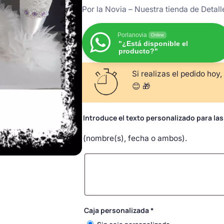
Por la Novia – Nuestra tienda de Detal
Porlanovia
Online
"¿Está disponible el
producto?"
Si realizas el pedido hoy,
😊 🎁
Introduce el texto personalizado para la
(nombre(s), fecha o ambos).
Caja personalizada
*