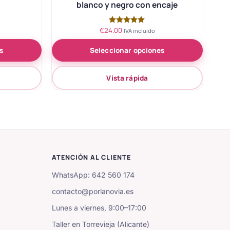
blanco y negro con encaje
€
24.00
Valorado
IVA incluido
con
5.00
s
Seleccionar opciones
de 5
Vista rápida
ATENCIÓN AL CLIENTE
WhatsApp: 642 560 174
contacto@porlanovia.es
Lunes a viernes, 9:00–17:00
Taller en Torrevieja (Alicante)