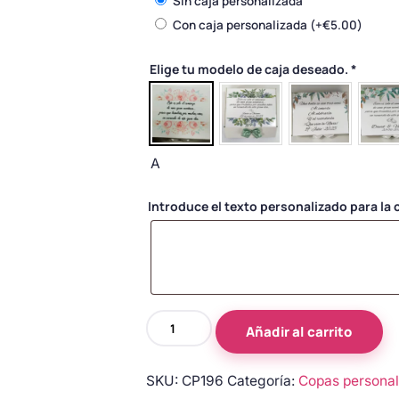
Sin caja personalizada
Con caja personalizada
(+
€
5.00
)
Elige tu modelo de caja deseado.
*
A
Introduce el texto personalizado para la c
Copas
Añadir al carrito
de
novios
SKU:
CP196
Categoría:
Copas personal
personalizadas