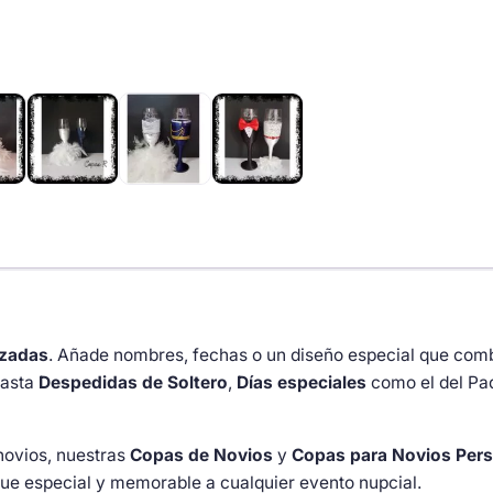
en
azul
marino
y
encaje
cantidad
izadas
. Añade nombres, fechas o un diseño especial que com
asta
Despedidas de Soltero
,
Días especiales
como el del Pa
novios, nuestras
Copas de Novios
y
Copas para Novios Pers
que especial y memorable a cualquier evento nupcial.