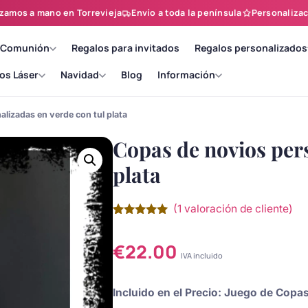
zamos a mano en Torrevieja
Envío a toda la península
Personalizac
 Comunión
Regalos para invitados
Regalos personalizados
os Láser
Navidad
Blog
Información
lizadas en verde con tul plata
Copas de novios pers
plata
(
1
valoración de cliente)
Valorado
1
con
5.00
de
5 en base
€
22.00
a
valoración
IVA incluido
de un
cliente
Incluido en el Precio: Juego de Cop