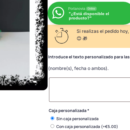
Porlanovia
Online
"¿Está disponible el
producto?"
Si realizas el pedido hoy,
😊 🎁
Introduce el texto personalizado para la
(nombre(s), fecha o ambos).
Caja personalizada
*
Sin caja personalizada
Con caja personalizada
(+
€
5.00
)