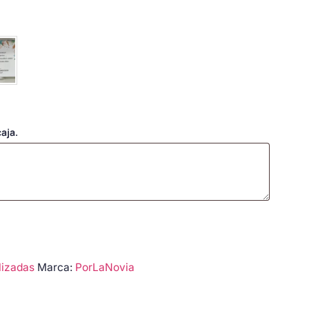
aja.
lizadas
Marca:
PorLaNovia