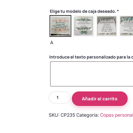
Elige tu modelo de caja deseado.
*
A
Introduce el texto personalizado para la c
Copas
Añadir al carrito
de
novios
SKU:
CP235
Categoría:
Copas persona
personalizadas
en
verde