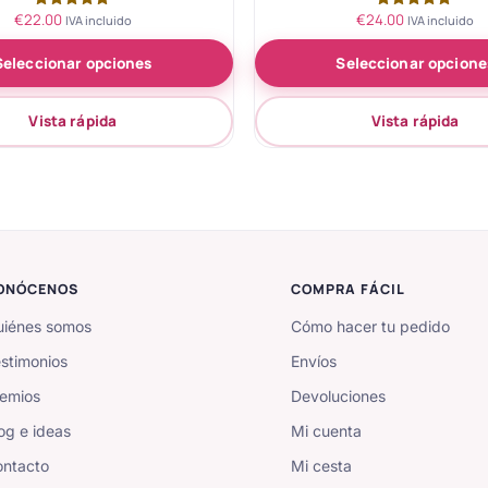
€
22.00
€
24.00
Valorado
Valorado
IVA incluido
IVA incluido
con
con
5.00
5.00
Seleccionar opciones
Seleccionar opcione
de 5
de 5
Vista rápida
Vista rápida
ONÓCENOS
COMPRA FÁCIL
iénes somos
Cómo hacer tu pedido
stimonios
Envíos
emios
Devoluciones
og e ideas
Mi cuenta
ntacto
Mi cesta