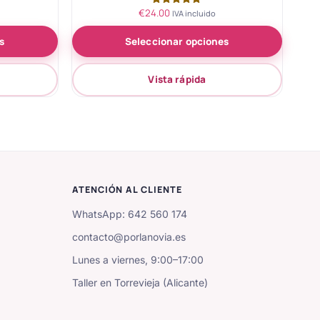
€
24.00
Valorado
IVA incluido
con
5.00
s
Seleccionar opciones
de 5
Vista rápida
ATENCIÓN AL CLIENTE
WhatsApp: 642 560 174
contacto@porlanovia.es
Lunes a viernes, 9:00–17:00
Taller en Torrevieja (Alicante)