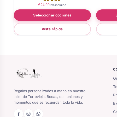
€
24.00
Valorado
IVA incluido
con
5.00
Seleccionar opciones
de 5
Vista rápida
C
Qu
Te
Regalos personalizados a mano en nuestro
Pr
taller de Torrevieja. Bodas, comuniones y
momentos que se recuerdan toda la vida.
Bl
Co