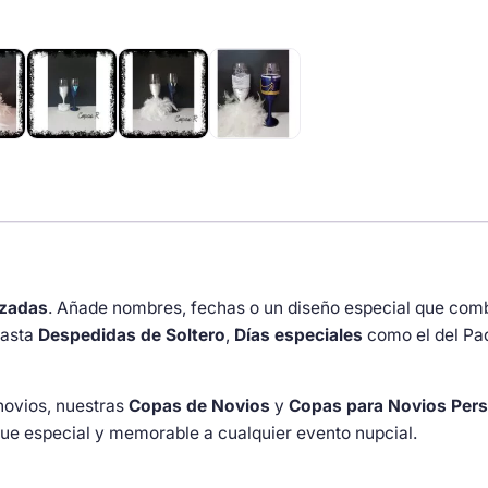
con
tul
plata
cantidad
izadas
. Añade nombres, fechas o un diseño especial que com
asta
Despedidas de Soltero
,
Días especiales
como el del Pa
novios, nuestras
Copas de Novios
y
Copas para Novios Pers
que especial y memorable a cualquier evento nupcial.