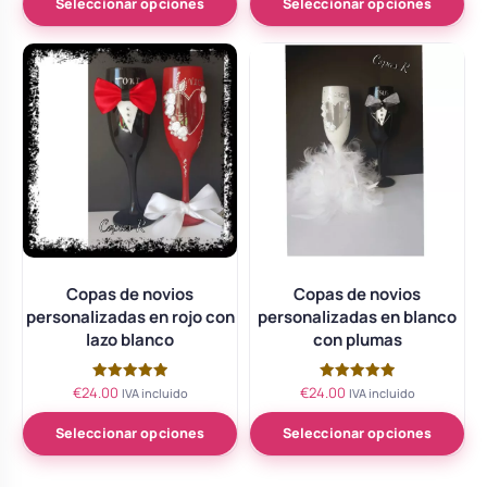
de 5
de 5
Seleccionar opciones
Seleccionar opciones
Copas de novios
Copas de novios
personalizadas en rojo con
personalizadas en blanco
lazo blanco
con plumas
€
24.00
€
24.00
Valorado
Valorado
IVA incluido
IVA incluido
con
con
5.00
5.00
de 5
de 5
Seleccionar opciones
Seleccionar opciones