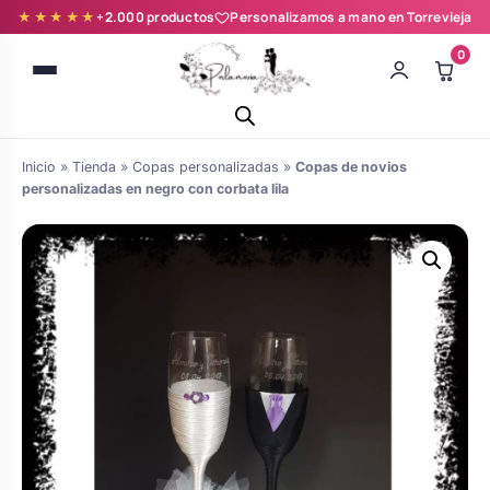
★★★★★
+2.000 productos
Personalizamos a mano en Torrevieja
0
Inicio
»
Tienda
»
Copas personalizadas
»
Copas de novios
personalizadas en negro con corbata lila
Batas novia y zapatillas
Árboles de Huellas para Primera
Zapatillas personalizadas
Comunión
Batas de comunión personalizadas
Ramos de boda
para niña