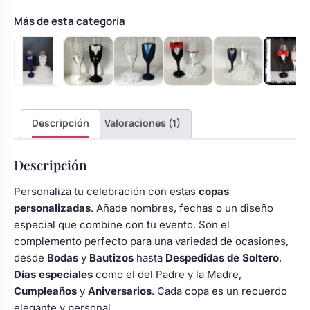
con
corbata
Más de esta categoría
lila
cantidad
Descripción
Valoraciones (1)
Descripción
Personaliza tu celebración con estas
copas
personalizadas
. Añade nombres, fechas o un diseño
especial que combine con tu evento. Son el
complemento perfecto para una variedad de ocasiones,
desde
Bodas
y
Bautizos
hasta
Despedidas de Soltero
,
Días especiales
como el del Padre y la Madre,
Cumpleaños
y
Aniversarios
. Cada copa es un recuerdo
elegante y personal.