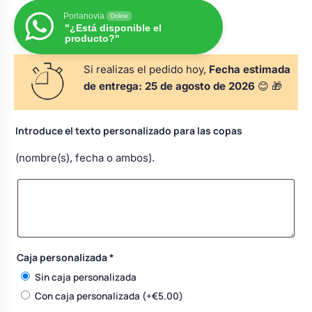
s
Perchas de comunión
Porlanovia
Cajas para arras
Online
Bolsos personalizados
personalizadas
"¿Está disponible el
producto?"
luciones
Rasca y Gana para Comunión:
Porta alianzas
Si realizas el pedido hoy,
Fecha estimada
Neceseres personalizados
Sorpresas y Diversión
de entrega:
25 de agosto de 2026
😊 🎁
Cojines porta alianzas
Detalles de comunión para invitados
Otros regalos
Introduce el texto personalizado para las copas
(nombre(s), fecha o ambos).
Carteles de boda
Ver todo
Ver todo
Cuchillos y pala tarta
Caja personalizada
*
Pulseras damas de honor
Sin caja personalizada
Con caja personalizada
(+
€
5.00
)