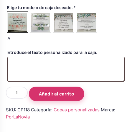
Body bebé boda
Elige tu modelo de caja deseado.
*
Arreglo floral coche
A
Introduce el texto personalizado para la caja.
Copas
Añadir al carrito
de
novios
SKU:
CP118
Categoría:
Copas personalizadas
Marca:
personalizadas
PorLaNovia
en
negro