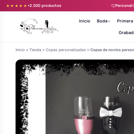
+2.000 productos
Personali
★★★★★
Inicio
Boda
Primera
Grabad
Inicio
»
Tienda
»
Copas personalizadas
»
Copas de novios person
Batas novia y zapatillas
Árboles de Huellas para Primera
Zapatillas personalizadas
Comunión
Batas de comunión personalizadas
Ramos de boda
para niña