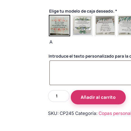
Elige tu modelo de caja deseado.
*
A
Introduce el texto personalizado para la c
Copas
Añadir al carrito
de
novios
SKU:
CP245
Categoría:
Copas persona
personalizadas
en
rosa