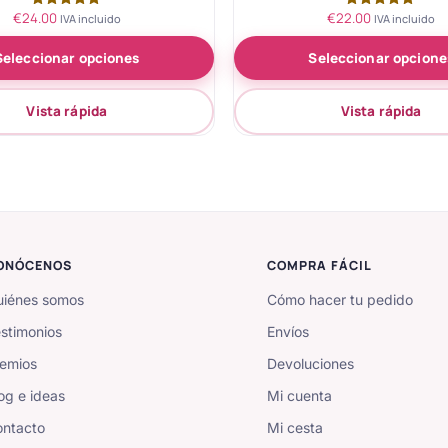
€
24.00
€
22.00
Valorado
Valorado
IVA incluido
IVA incluido
con
con
5.00
5.00
Seleccionar opciones
Seleccionar opcione
de 5
de 5
Vista rápida
Vista rápida
ONÓCENOS
COMPRA FÁCIL
iénes somos
Cómo hacer tu pedido
stimonios
Envíos
emios
Devoluciones
og e ideas
Mi cuenta
ntacto
Mi cesta