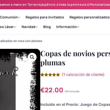
zamos a mano en Torrevieja
Envío a toda la península
Personalizac
 Comunión
Regalos para invitados
Regalos personalizados
os Láser
Navidad
Blog
Información
alizadas en rosa con plumas
Copas de novios per
plumas
(
1
valoración de cliente)
Valorado
1
con
5.00
de
5 en base
€
22.00
a
valoración
IVA incluido
de un
cliente
Incluido en el Precio: Juego de Cop