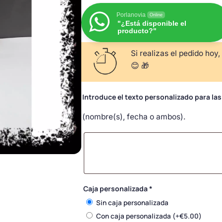
Porlanovia
Online
"¿Está disponible el
producto?"
Si realizas el pedido hoy,
😊 🎁
Introduce el texto personalizado para la
(nombre(s), fecha o ambos).
Caja personalizada
*
Sin caja personalizada
Con caja personalizada
(+
€
5.00
)