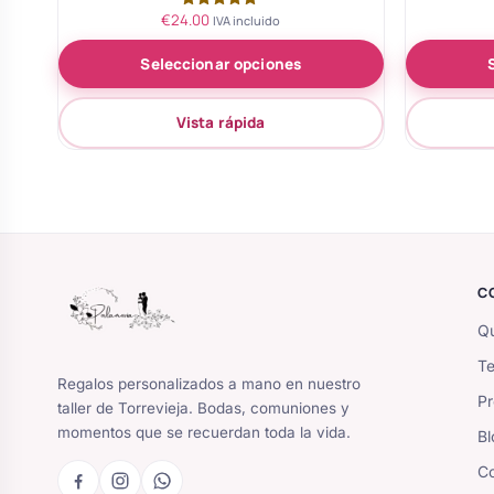
€
24.00
Valorado
IVA incluido
con
5.00
Seleccionar opciones
de 5
Vista rápida
C
Qu
Te
Regalos personalizados a mano en nuestro
Pr
taller de Torrevieja. Bodas, comuniones y
momentos que se recuerdan toda la vida.
Bl
Co