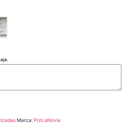
aja.
lizadas
Marca:
PorLaNovia