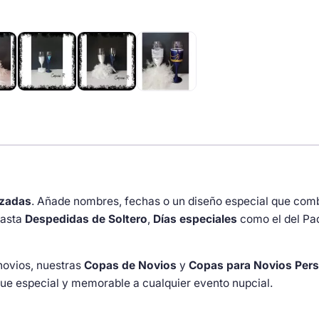
con
plumas
cantidad
izadas
. Añade nombres, fechas o un diseño especial que com
asta
Despedidas de Soltero
,
Días especiales
como el del Pa
novios, nuestras
Copas de Novios
y
Copas para Novios Pers
que especial y memorable a cualquier evento nupcial.