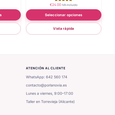
€
24.00
Valorado
IVA incluido
con
5.00
s
Seleccionar opciones
de 5
Vista rápida
ATENCIÓN AL CLIENTE
WhatsApp: 642 560 174
contacto@porlanovia.es
Lunes a viernes, 9:00–17:00
Taller en Torrevieja (Alicante)