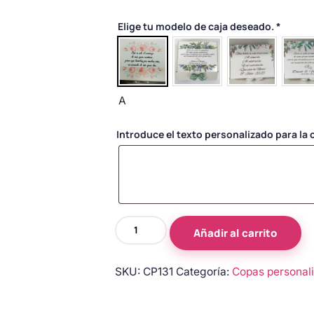
Elige tu modelo de caja deseado.
*
A
Introduce el texto personalizado para la c
Copas
Añadir al carrito
de
novios
SKU:
CP131
Categoría:
Copas personal
personalizadas
en
rojo