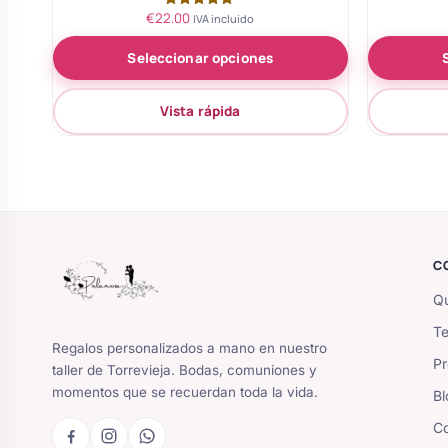
€
22.00
Valorado
IVA incluido
con
5.00
Seleccionar opciones
de 5
Vista rápida
C
Qu
Te
Regalos personalizados a mano en nuestro
Pr
taller de Torrevieja. Bodas, comuniones y
momentos que se recuerdan toda la vida.
Bl
Co