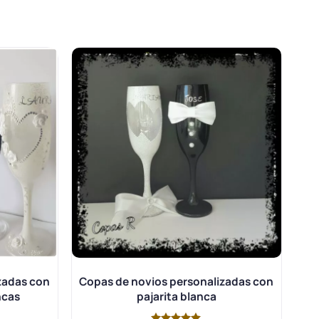
zadas con
Copas de novios personalizadas con
ncas
pajarita blanca