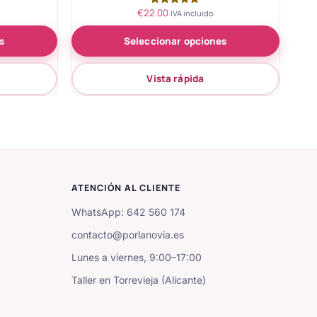
€
22.00
Valorado
IVA incluido
con
5.00
s
Seleccionar opciones
de 5
Vista rápida
ATENCIÓN AL CLIENTE
WhatsApp: 642 560 174
contacto@porlanovia.es
Lunes a viernes, 9:00–17:00
Taller en Torrevieja (Alicante)