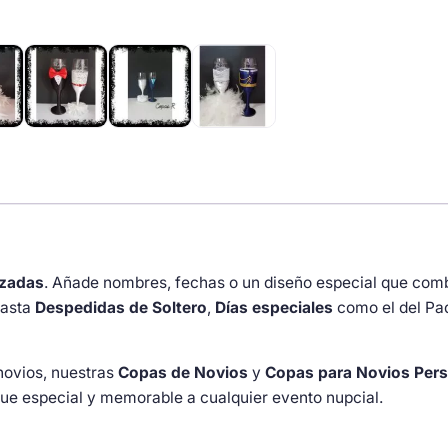
con
corbata
y
lazo
cantidad
izadas
. Añade nombres, fechas o un diseño especial que com
asta
Despedidas de Soltero
,
Días especiales
como el del Pa
novios, nuestras
Copas de Novios
y
Copas para Novios Pers
que especial y memorable a cualquier evento nupcial.