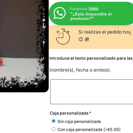
Porlanovia
Online
"¿Está disponible el
producto?"
Si realizas el pedido hoy,
😊 🎁
Introduce el texto personalizado para la
(nombre(s), fecha o ambos).
Caja personalizada
*
Sin caja personalizada
Con caja personalizada
(+
€
5.00
)