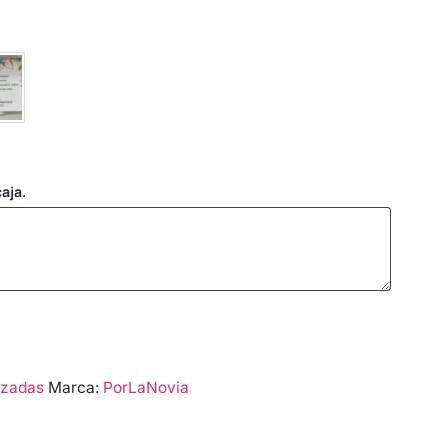
aja.
izadas
Marca:
PorLaNovia