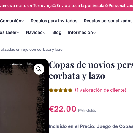
zamos a mano en Torrevieja
Envío a toda la península
Personalizac
 Comunión
Regalos para invitados
Regalos personalizados
os Láser
Navidad
Blog
Información
lizadas en rojo con corbata y lazo
Copas de novios per
corbata y lazo
(
1
valoración de cliente)
Valorado
1
con
5.00
de
5 en base
€
22.00
a
valoración
IVA incluido
de un
cliente
Incluido en el Precio: Juego de Cop