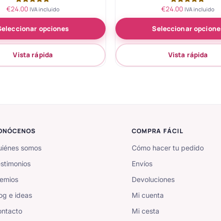
€
24.00
€
24.00
Valorado
Valorado
IVA incluido
IVA incluido
con
con
5.00
5.00
Seleccionar opciones
Seleccionar opcione
de 5
de 5
Vista rápida
Vista rápida
ONÓCENOS
COMPRA FÁCIL
iénes somos
Cómo hacer tu pedido
stimonios
Envíos
emios
Devoluciones
og e ideas
Mi cuenta
ntacto
Mi cesta