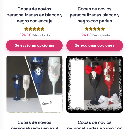
Copas de novios
Copas de novios
personalizadas en blanco y
personalizadas blanco y
negro con encaje
negro con perlas
€
24.00
€
24.00
Valorado
Valorado
IVA incluido
IVA incluido
con
con
5.00
5.00
de 5
de 5
Seleccionar opciones
Seleccionar opciones
Copas de novios
Copas de novios
personalizadas en azul
personalizadas en rojo con