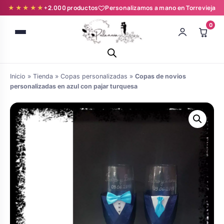
★★★★★
+2.000 productos
Personalizamos a mano en Torrevieja
0
Inicio
»
Tienda
»
Copas personalizadas
»
Copas de novios
personalizadas en azul con pajar turquesa
Batas novia y zapatillas
Árboles de Huellas para Primera
Zapatillas personalizadas
Comunión
Batas de comunión personalizadas
Ramos de boda
para niña