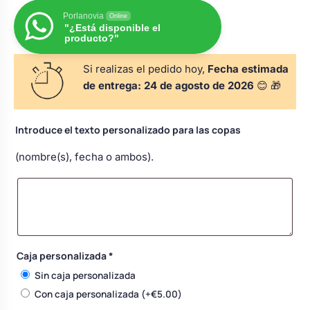
s
Perchas de comunión
Porlanovia
Cajas para arras
Online
Bolsos personalizados
personalizadas
"¿Está disponible el
producto?"
luciones
Rasca y Gana para Comunión:
Porta alianzas
Si realizas el pedido hoy,
Fecha estimada
Neceseres personalizados
Sorpresas y Diversión
de entrega:
24 de agosto de 2026
😊 🎁
Cojines porta alianzas
Detalles de comunión para invitados
Otros regalos
Introduce el texto personalizado para las copas
(nombre(s), fecha o ambos).
Carteles de boda
Ver todo
Ver todo
Cuchillos y pala tarta
Caja personalizada
*
Pulseras damas de honor
Sin caja personalizada
Con caja personalizada
(+
€
5.00
)