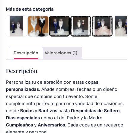
con
pajar
Más de esta categoría
turquesa
cantidad
Descripción
Valoraciones (1)
Descripción
Personaliza tu celebración con estas
copas
personalizadas
. Añade nombres, fechas o un diseño
especial que combine con tu evento. Son el
complemento perfecto para una variedad de ocasiones,
desde
Bodas
y
Bautizos
hasta
Despedidas de Soltero
,
Días especiales
como el del Padre y la Madre,
Cumpleaños
y
Aniversarios
. Cada copa es un recuerdo
elegante y personal.