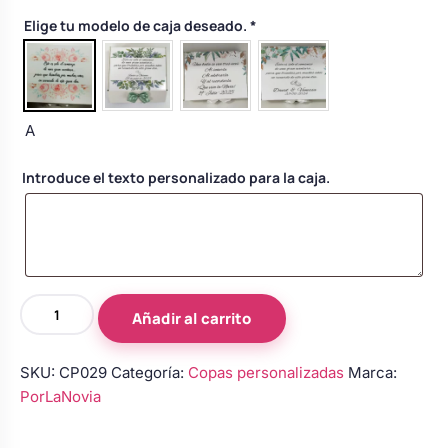
Body bebé boda
Elige tu modelo de caja deseado.
*
Arreglo floral coche
A
Introduce el texto personalizado para la caja.
Copas
Añadir al carrito
de
novios
SKU:
CP029
Categoría:
Copas personalizadas
Marca:
personalizadas
PorLaNovia
en
azul