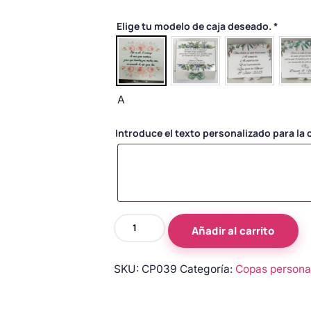
Elige tu modelo de caja deseado.
*
A
Introduce el texto personalizado para la c
Copas
Añadir al carrito
de
novios
SKU:
CP039
Categoría:
Copas persona
personalizadas
en
blanco