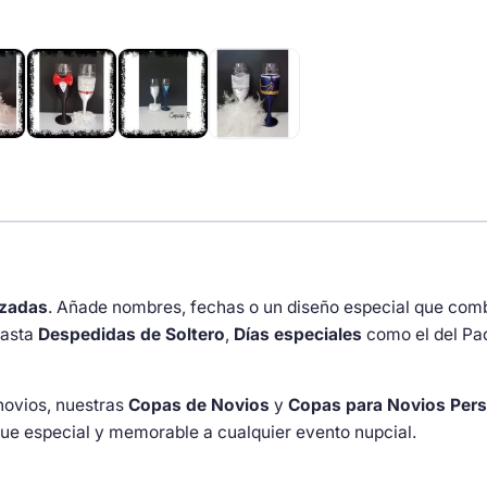
con
corazón
y
plumas
cantidad
izadas
. Añade nombres, fechas o un diseño especial que com
asta
Despedidas de Soltero
,
Días especiales
como el del Pa
novios, nuestras
Copas de Novios
y
Copas para Novios Pers
que especial y memorable a cualquier evento nupcial.