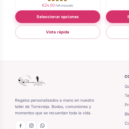
€
24.00
Valorado
IVA incluido
con
5.00
Seleccionar opciones
de 5
Vista rápida
C
Qu
Te
Regalos personalizados a mano en nuestro
Pr
taller de Torrevieja. Bodas, comuniones y
momentos que se recuerdan toda la vida.
Bl
Co