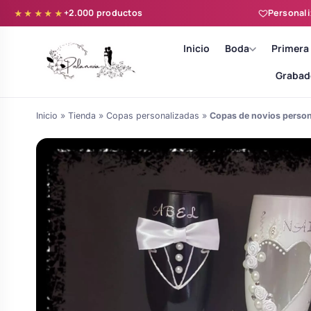
+2.000 productos
Personali
★★★★★
Inicio
Boda
Primera
Grabad
Inicio
»
Tienda
»
Copas personalizadas
»
Copas de novios person
Batas novia y zapatillas
Árboles de Huellas para Primera
Zapatillas personalizadas
Comunión
Batas de comunión personalizadas
Ramos de boda
para niña