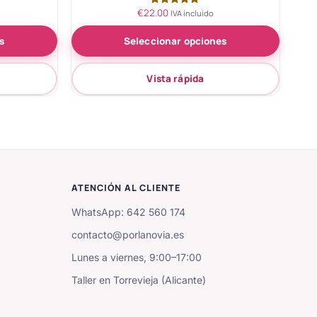
€
22.00
Valorado
IVA incluido
con
5.00
s
Seleccionar opciones
de 5
Vista rápida
ATENCIÓN AL CLIENTE
WhatsApp: 642 560 174
contacto@porlanovia.es
Lunes a viernes, 9:00–17:00
Taller en Torrevieja (Alicante)