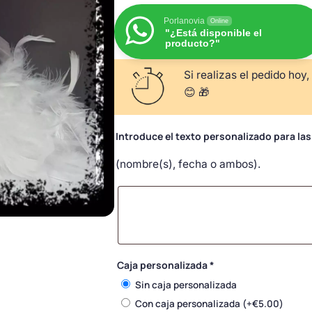
Porlanovia
Online
"¿Está disponible el
producto?"
Si realizas el pedido hoy,
😊 🎁
Introduce el texto personalizado para la
(nombre(s), fecha o ambos).
Caja personalizada
*
Sin caja personalizada
Con caja personalizada
(+
€
5.00
)