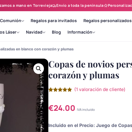
zamos a mano en Torrevieja
Envío a toda la península
Personalizac
 Comunión
Regalos para invitados
Regalos personalizados
os Láser
Navidad
Blog
Información
alizadas en blanco con corazón y plumas
Copas de novios per
corazón y plumas
(
1
valoración de cliente)
Valorado
1
con
5.00
de
5 en base
€
24.00
a
valoración
IVA incluido
de un
cliente
Incluido en el Precio: Juego de Cop