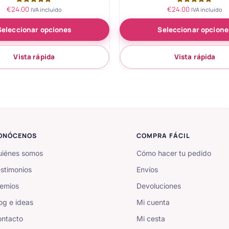
€
24.00
€
24.00
Valorado
Valorado
IVA incluido
IVA incluido
con
con
5.00
5.00
Seleccionar opciones
Seleccionar opcione
de 5
de 5
Vista rápida
Vista rápida
ONÓCENOS
COMPRA FÁCIL
iénes somos
Cómo hacer tu pedido
stimonios
Envíos
emios
Devoluciones
og e ideas
Mi cuenta
ntacto
Mi cesta