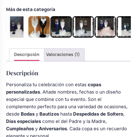
de
plumas
Más de esta categoría
blanca
cantidad
Descripción
Valoraciones (1)
Descripción
Personaliza tu celebración con estas
copas
personalizadas
. Añade nombres, fechas o un diseño
especial que combine con tu evento. Son el
complemento perfecto para una variedad de ocasiones,
desde
Bodas
y
Bautizos
hasta
Despedidas de Soltero
,
Días especiales
como el del Padre y la Madre,
Cumpleaños
y
Aniversarios
. Cada copa es un recuerdo
elegante y personal.