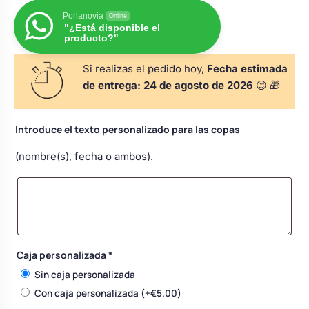
s
Perchas de comunión
Porlanovia
Cajas para arras
Online
Bolsos personalizados
personalizadas
"¿Está disponible el
producto?"
luciones
Rasca y Gana para Comunión:
Porta alianzas
Si realizas el pedido hoy,
Fecha estimada
Neceseres personalizados
Sorpresas y Diversión
de entrega:
24 de agosto de 2026
😊 🎁
Cojines porta alianzas
Detalles de comunión para invitados
Otros regalos
Introduce el texto personalizado para las copas
(nombre(s), fecha o ambos).
Carteles de boda
Ver todo
Ver todo
Cuchillos y pala tarta
Caja personalizada
*
Pulseras damas de honor
Sin caja personalizada
Con caja personalizada
(+
€
5.00
)