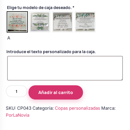
Body bebé boda
Elige tu modelo de caja deseado.
*
Arreglo floral coche
A
Introduce el texto personalizado para la caja.
Copas
Añadir al carrito
de
novios
SKU:
CP043
Categoría:
Copas personalizadas
Marca:
personalizadas
PorLaNovia
con
boa