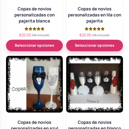
Copas de novios
Copas de novios
personalizadas con
personalizadas en lila con
pajarita blanca
pajarita
€
22.00
€
22.00
Valorado
Valorado
IVA incluido
IVA incluido
con
con
5.00
5.00
de 5
de 5
Seleccionar opciones
Seleccionar opciones
Copas de novios
Copas de novios
personalizadas en azul
personalizadas en blanco