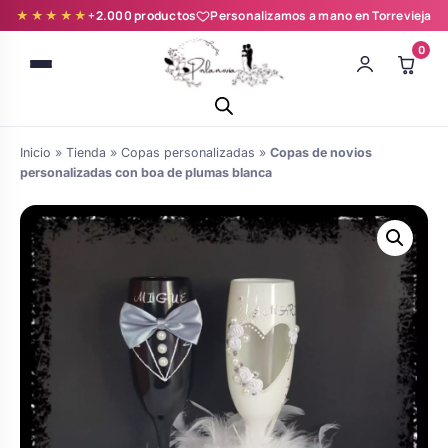
★★★★★
+2.000 productos
Personalizamos a mano en Torrevieja
0
Inicio
»
Tienda
»
Copas personalizadas
»
Copas de novios
personalizadas con boa de plumas blanca
Batas novia y zapatillas
Árboles de Huellas para Primera
Zapatillas personalizadas
Comunión
Batas de comunión personalizadas
Ramos de boda
para niña