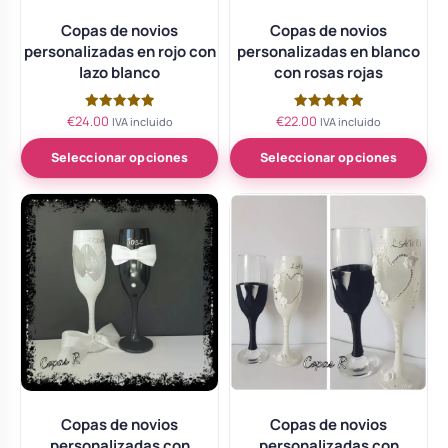
Copas de novios
Copas de novios
personalizadas en rojo con
personalizadas en blanco
lazo blanco
con rosas rojas
€
24.00
€
22.00
Valorado
Valorado
IVA incluido
IVA incluido
con
con
5.00
5.00
de 5
de 5
Seleccionar opciones
Seleccionar opciones
Copas de novios
Copas de novios
personalizadas con
personalizadas con