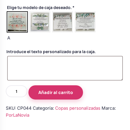
Body bebé boda
Elige tu modelo de caja deseado.
*
Arreglo floral coche
A
Introduce el texto personalizado para la caja.
Copas
Añadir al carrito
de
novios
SKU:
CP044
Categoría:
Copas personalizadas
Marca:
personalizadas
PorLaNovia
en
turquesa