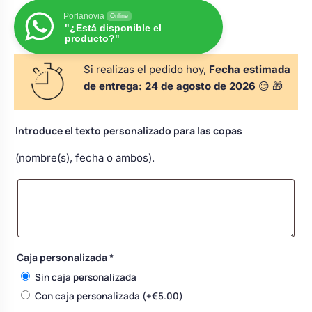
s
Perchas de comunión
Porlanovia
Cajas para arras
Online
Bolsos personalizados
personalizadas
"¿Está disponible el
producto?"
luciones
Rasca y Gana para Comunión:
Porta alianzas
Si realizas el pedido hoy,
Fecha estimada
Neceseres personalizados
Sorpresas y Diversión
de entrega:
24 de agosto de 2026
😊 🎁
Cojines porta alianzas
Detalles de comunión para invitados
Otros regalos
Introduce el texto personalizado para las copas
(nombre(s), fecha o ambos).
Carteles de boda
Ver todo
Ver todo
Cuchillos y pala tarta
Caja personalizada
*
Pulseras damas de honor
Sin caja personalizada
Con caja personalizada
(+
€
5.00
)