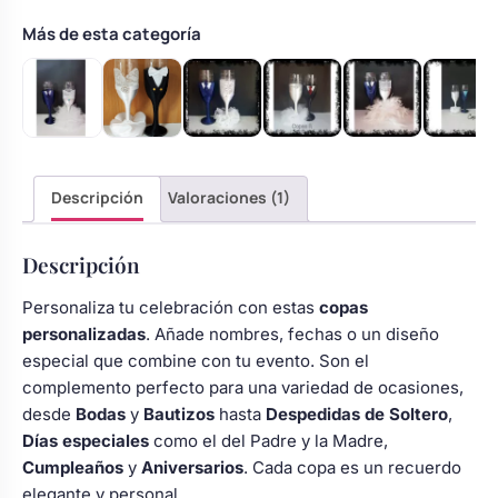
con
rosas
Más de esta categoría
cantidad
Descripción
Valoraciones (1)
Descripción
Personaliza tu celebración con estas
copas
personalizadas
. Añade nombres, fechas o un diseño
especial que combine con tu evento. Son el
complemento perfecto para una variedad de ocasiones,
desde
Bodas
y
Bautizos
hasta
Despedidas de Soltero
,
Días especiales
como el del Padre y la Madre,
Cumpleaños
y
Aniversarios
. Cada copa es un recuerdo
elegante y personal.